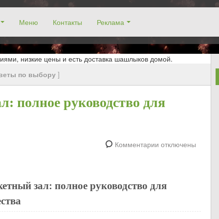
Меню
Контакты
Реклама
окосино, заказ столика. Работаем без выходных! Низкие цены!
иями, низкие цены и есть доставка шашлыков домой.
веты по выбору
]
л: полное руководство для
Комментарии отключены
етный зал: полное руководство для
ества