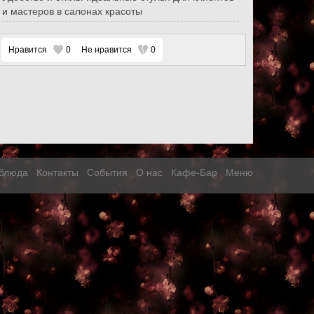
и мастеров в салонах красоты
Нравится
0
Не нравится
0
блюда
Контакты
События
О нас
Кафе-Бар
Меню