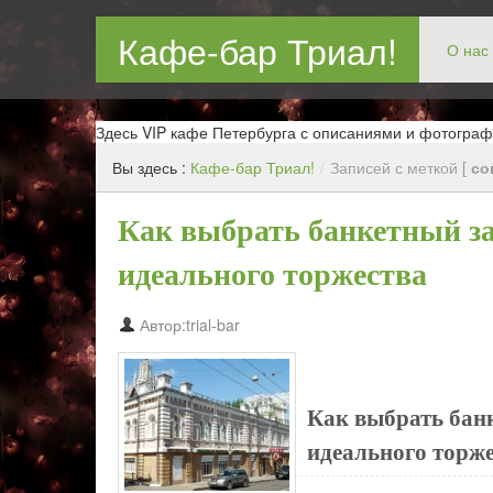
Кафе-бар Триал!
О нас
Бар в Новокосин, кафе в Новокосино, ресторан в Нов
Здесь VIP кафе Петербурга с описаниями и фотограф
Вы здесь :
Кафе-бар Триал!
/
Записей с меткой [
со
Как выбрать банкетный за
идеального торжества
Автор:trial-bar
Как выбрать банк
идеального торж