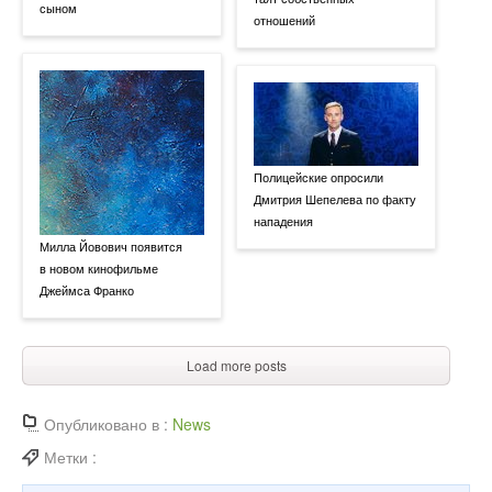
сыном
отношений
Полицейские опросили
Дмитрия Шепелева по факту
нападения
Милла Йовович появится
в новом кинофильме
Джеймса Франко
Load more posts
Опубликовано в :
News
Метки :