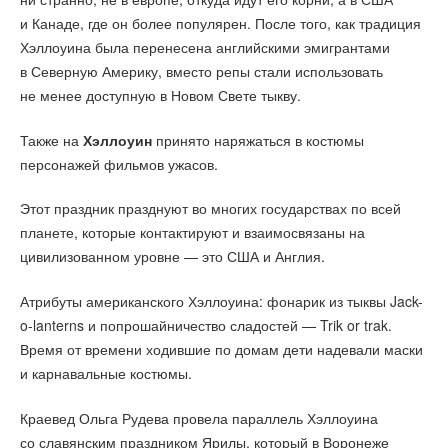
и Канаде, где он более популярен. После того, как традиция
Хэллоуина была перенесена английскими эмигрантами
в Северную Америку, вместо репы стали использовать
не менее доступную в Новом Свете тыкву.
Также на
Хэллоуин
принято наряжаться в костюмы
персонажей фильмов ужасов.
Этот праздник празднуют во многих государствах по всей
планете, которые контактируют и взаимосвязаны на
цивилизованном уровне — это США и Англия.
Атрибуты американского Хэллоуина: фонарик из тыквы Jack-
o-lanterns и попрошайничество сладостей — Trik or trak.
Время от времени ходившие по домам дети надевали маски
и карнавальные костюмы.
Краевед Ольга Рудева провела параллель Хэллоуина
со славянским праздником Ярилы, который в Воронеже