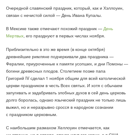
Очередной славянский праздник, который, как и Хэллоуин,
связан с нечистой силой — День Ивана Купалы.
В Мексике также отмечают похожий праздник —
День
Мертвых
, его празднуют в первых числах ноября.
Приблизительно в это же время (в конце октября)
древнейшие римляне подчеркивали два праздника —
Фералии, приуроченные к памяти усопших, и дни Помоны —
богини древесных плодов. Столетием позже папа
Григорий IV сделал 1 ноября общим для всей католической
церкви праздником в честь Всех святых. И хотя с обычаем
запугивать и задабривать злобных духов в сей день церковь
долго боролась, однако языческий праздник не только лишь
выжил, но и неразрывно сросся в народном сознании
с праздником церковным.
С наибольшим размахом Хеллоуин отмечается, как
ни странно, не в европе, откуда идут его корни, а в США