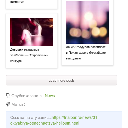
симпатии
До +27 градусов потеплеет
Девушки разделись
в Приангарье в ближайшие
за iPhone — Откровенный
выходные
конкурс
Load more posts
Опубликовано в :
News
Метки :
Ссылка на эту запись:
https://trialbar.ru/news/31-
oktyabrya-otmechaetsya-hellouin.html