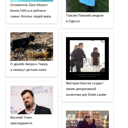
Основатель Zara обошел
Билла Гейтса в рейтинге
Таисию Повалий увидели
самых богатых людей мира
в Одессе
О дружбе Амура и Тимур,
а напишут детские книги
Виктория Бекхэм создаст
линию декоративной
косметики для Estée Lauder
Василий Уткин
присоединится