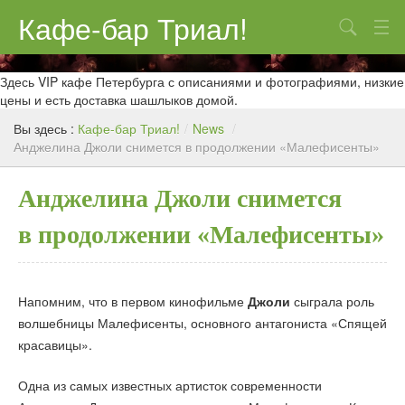
Кафе-бар Триал!
Поиск
О нас
Здесь VIP кафе Петербурга с описаниями и фотографиями, низкие
цены и есть доставка шашлыков домой.
Меню
Вы здесь :
Кафе-бар Триал!
/
News
/
Анджелина Джоли снимется в продолжении «Малефисенты»
Контакты
Реклама
Анджелина Джоли снимется
в продолжении «Малефисенты»
Напомним, что в первом кинофильме
Джоли
сыграла роль
волшебницы Малефисенты, основного антагониста «Спящей
красавицы».
Одна из самых известных артисток современности