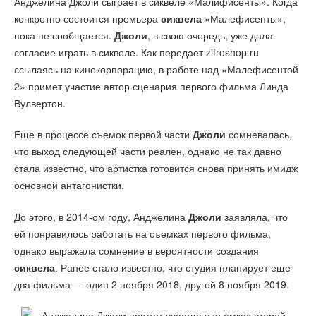
Анджелина Джоли сыграет в сиквеле «Малифисенты». Когда
конкретно состоится премьера
сиквела
«Малефисенты»,
пока не сообщается.
Джоли
, в свою очередь, уже дала
согласие играть в сиквеле. Как передает zifroshop.ru
ссылаясь на кинокорпорацию, в работе над «Малефисентой
2» примет участие автор сценария первого фильма Линда
Вулвертон.
Еще в процессе съемок первой части
Джоли
сомневалась,
что выход следующей части реален, однако не так давно
стала известно, что артистка готовится снова принять имидж
основной антагонистки.
До этого, в 2014-ом году, Анджелина
Джоли
заявляла, что
ей понравилось работать на съемках первого фильма,
однако выражала сомнение в вероятности создания
сиквела
. Ранее стало известно, что студия планирует еще
два фильма — один 2 ноября 2018, другой 8 ноября 2019.