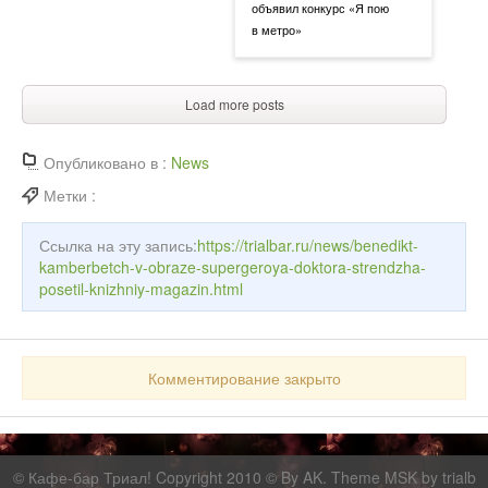
объявил конкурс «Я пою
в метро»
Load more posts
Опубликовано в :
News
Метки :
Ссылка на эту запись:
https://trialbar.ru/news/benedikt-
kamberbetch-v-obraze-supergeroya-doktora-strendzha-
posetil-knizhniy-magazin.html
Комментирование закрыто
©
Кафе-бар Триал!
Copyright 2010 © By AK. Theme MSK by
trialb