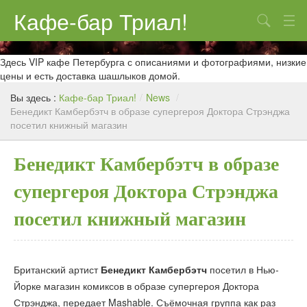
Кафе-бар Триал!
Поиск
О нас
Здесь VIP кафе Петербурга с описаниями и фотографиями, низкие
цены и есть доставка шашлыков домой.
Меню
Вы здесь :
Кафе-бар Триал!
/
News
/
Бенедикт Камбербэтч в образе супергероя Доктора Стрэнджа
Контакты
посетил книжный магазин
Реклама
Бенедикт Камбербэтч в образе
супергероя Доктора Стрэнджа
посетил книжный магазин
Британский артист
Бенедикт Камбербэтч
посетил в Нью-
Йорке магазин комиксов в образе супергероя Доктора
Стрэнджа, передает Mashable. Съёмочная группа как раз