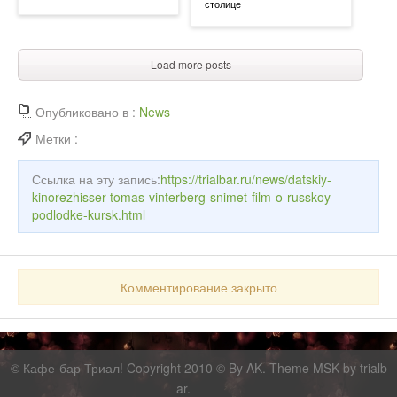
столице
Load more posts
Опубликовано в :
News
Метки :
Ссылка на эту запись:
https://trialbar.ru/news/datskiy-
kinorezhisser-tomas-vinterberg-snimet-film-o-russkoy-
podlodke-kursk.html
Комментирование закрыто
©
Кафе-бар Триал!
Copyright 2010 © By AK. Theme MSK by
trialb
ar
.