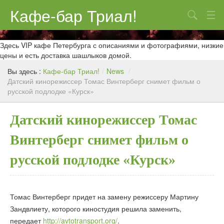
Кафе-бар Триал!
Поиск
О нас
Здесь VIP кафе Петербурга с описаниями и фотографиями, низкие
цены и есть доставка шашлыков домой.
Меню
Вы здесь :
Кафе-бар Триал!
/
News
/
Датский кинорежиссер Томас Винтерберг снимет фильм о
Контакты
русской подлодке «Курск»
Реклама
Датский кинорежиссер Томас
Винтерберг снимет фильм о
русской подлодке «Курск»
Томас Винтерберг придет на замену режиссеру Мартину
Зандвлиету, которого киностудия решила заменить,
передает
http://avtotransport.org/
.