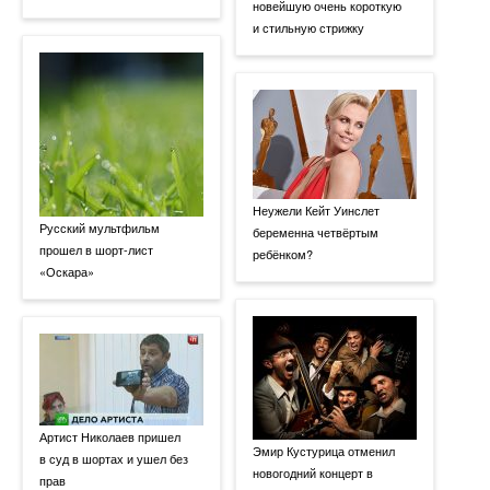
новейшую очень короткую
и стильную стрижку
Неужели Кейт Уинслет
Русский мультфильм
беременна четвёртым
прошел в шорт-лист
ребёнком?
«Оскара»
Артист Николаев пришел
Эмир Кустурица отменил
в суд в шортах и ушел без
новогодний концерт в
прав