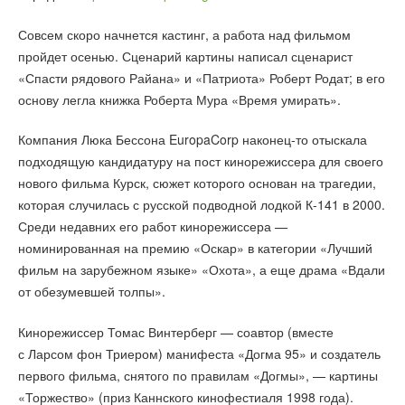
Совсем скоро начнется кастинг, а работа над фильмом
пройдет осенью. Сценарий картины написал сценарист
«Спасти рядового Райана» и «Патриота» Роберт Родат; в его
основу легла книжка Роберта Мура «Время умирать».
Компания Люка Бессона EuropaCorp наконец-то отыскала
подходящую кандидатуру на пост кинорежиссера для своего
нового фильма Курск, сюжет которого основан на трагедии,
которая случилась с русской подводной лодкой К-141 в 2000.
Среди недавних его работ кинорежиссера —
номинированная на премию «Оскар» в категории «Лучший
фильм на зарубежном языке» «Охота», а еще драма «Вдали
от обезумевшей толпы».
Кинорежиссер Томас Винтерберг — соавтор (вместе
с Ларсом фон Триером) манифеста «Догма 95» и создатель
первого фильма, снятого по правилам «Догмы», — картины
«Торжество» (приз Каннского кинофестиаля 1998 года).