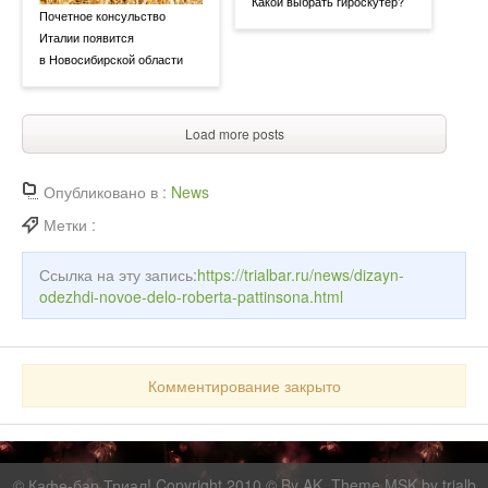
Какой выбрать гироскутер?
Почетное консульство
Италии появится
в Новосибирской области
Load more posts
Опубликовано в :
News
Метки :
Ссылка на эту запись:
https://trialbar.ru/news/dizayn-
odezhdi-novoe-delo-roberta-pattinsona.html
Комментирование закрыто
©
Кафе-бар Триал!
Copyright 2010 © By AK. Theme MSK by
trialb