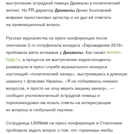
выступление эстрадной певицы Джамалы в политический
митинг. Но PR-директор
Джамалы
Денис Козловский
вовремя приостановил артистку и не дал ей ответить
на провокационный вопрос.
Русская журналистка на пресс-конференции после
окончания 2-го полуфинала конкурса «Евровидение-2016»
пробовала взять интервью у
Джамалы
. Как пишет
women-
bags.ru
, в процессе ее выступления корреспонденты
развернули в пресс-службе музыкального конкурса
настоящий «политический лагерь», выстроившись в длинную
шеренгу с флагами Украины. «Я не побаиваюсь никаких
вопросов, я просто не хочу верить вашему каналу», —
сообщил уполномоченный эстрадной певицы и
порекомендовал им искать ответы на интересующие
их вопросы в глобальной паутине.
Сотрудница LifeNews на пресс-конференции в Стокгольме
пробовала задать вопрос о том, что «пранкеры якобы