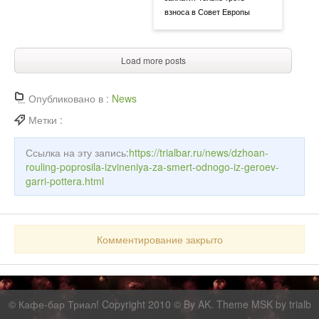
взноса в Совет Европы
Load more posts
Опубликовано в :
News
Метки :
Ссылка на эту запись:
https://trialbar.ru/news/dzhoan-
rouling-poprosila-izvineniya-za-smert-odnogo-iz-geroev-
garri-pottera.html
Комментирование закрыто
©
Кафе-бар Триал!
Copyright 2010 © By AK. Theme MSK by
trialb