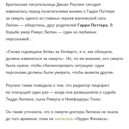
Британская писательница Джоан Роулинг сегодня
извинилась перед почитателями книжек о Гарри Поттере
за смерть одного из главных героев магической саги.
Люпин — оборотень, друг родителей
Гарри Поттера
. В
борьбе умер Римус Люпин — один из любимых
персонажей…
«Снова годовщина битвы за Хогвартс, и я, как обещала,
должна извиниться за смерть». Но, по ее мнению, его смерть
была нужна, чтобы сбалансировать ситуацию: одни
персонажи должны были умереть, чтобы выжили другие.
Роулинг также поведала о том, что редактор лицезрел
ее плачущей один раз — когда она размышляла о судьбе
Тедди Люпина, сына Римуса и Нимфадоры Тонкс.
Он также уточнила, что о смерти доктора Люпина не знала
до того времени, пока не
написала
«Орден Феникса».