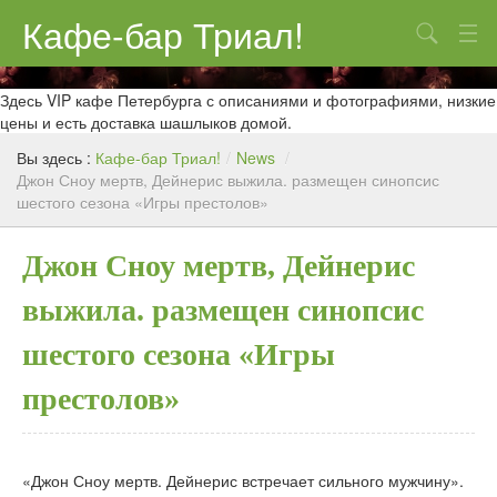
Кафе-бар Триал!
Поиск
О нас
Здесь VIP кафе Петербурга с описаниями и фотографиями, низкие
цены и есть доставка шашлыков домой.
Меню
Вы здесь :
Кафе-бар Триал!
/
News
/
Джон Сноу мертв, Дейнерис выжила. размещен синопсис
Контакты
шестого сезона «Игры престолов»
Реклама
Джон Сноу мертв, Дейнерис
выжила. размещен синопсис
шестого сезона «Игры
престолов»
«Джон Сноу мертв. Дейнерис встречает сильного мужчину».