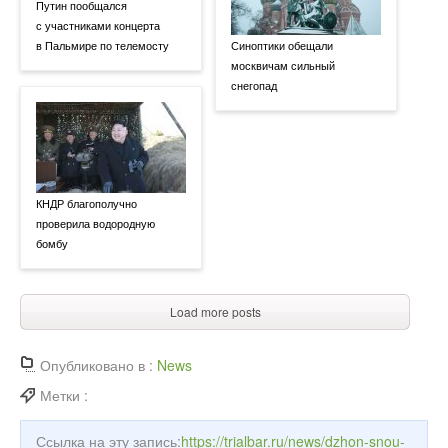
Путин пообщался
с участниками концерта
в Пальмире по телемосту
Синоптики обещали
москвичам сильный
снегопад
КНДР благополучно
проверила водородную
бомбу
Load more posts
Опубликовано в :
News
Метки :
Ссылка на эту запись:
https://trialbar.ru/news/dzhon-snou-