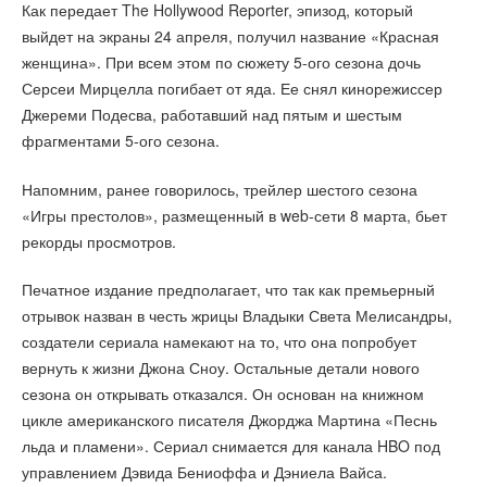
Как передает The Hollywood Reporter, эпизод, который
выйдет на экраны 24 апреля, получил название «Красная
женщина». При всем этом по сюжету 5-ого сезона дочь
Серсеи Мирцелла погибает от яда. Ее снял кинорежиссер
Джереми Подесва, работавший над пятым и шестым
фрагментами 5-ого сезона.
Напомним, ранее говорилось, трейлер шестого сезона
«Игры престолов», размещенный в web-сети 8 марта, бьет
рекорды просмотров.
Печатное издание предполагает, что так как премьерный
отрывок назван в честь жрицы Владыки Света Мелисандры,
создатели сериала намекают на то, что она попробует
вернуть к жизни Джона Сноу. Остальные детали нового
сезона он открывать отказался. Он основан на книжном
цикле американского писателя Джорджа Мартина «Песнь
льда и пламени». Сериал снимается для канала HBO под
управлением Дэвида Бениоффа и Дэниела Вайса.