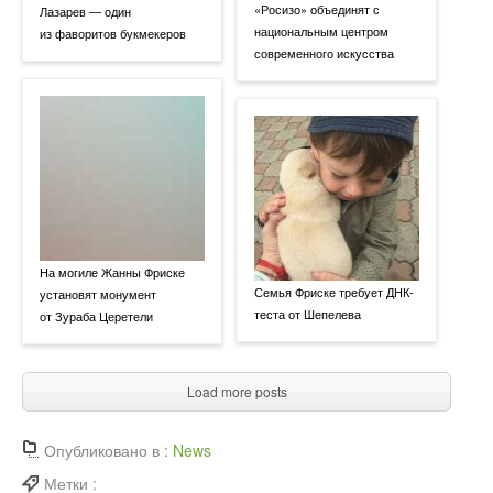
«Росизо» объединят с
Лазарев — один
национальным центром
из фаворитов букмекеров
современного искусства
На могиле Жанны Фриске
Семья Фриске требует ДНК-
установят монумент
теста от Шепелева
от Зураба Церетели
Load more posts
Опубликовано в :
News
Метки :