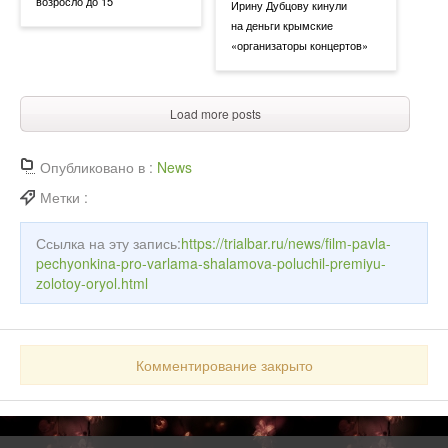
возросло до 15
Ирину Дубцову кинули
на деньги крымские
«организаторы концертов»
Load more posts
Опубликовано в :
News
Метки :
Ссылка на эту запись:
https://trialbar.ru/news/film-pavla-
pechyonkina-pro-varlama-shalamova-poluchil-premiyu-
zolotoy-oryol.html
Комментирование закрыто