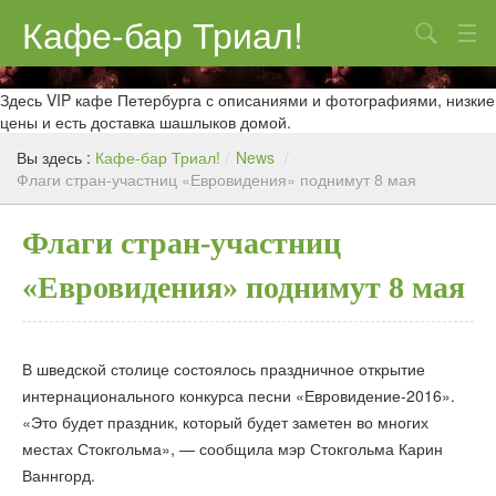
Кафе-бар Триал!
Поиск
О нас
Здесь VIP кафе Петербурга с описаниями и фотографиями, низкие
цены и есть доставка шашлыков домой.
Меню
Вы здесь :
Кафе-бар Триал!
/
News
/
Флаги стран-участниц «Евровидения» поднимут 8 мая
Контакты
Реклама
Флаги стран-участниц
«Евровидения» поднимут 8 мая
В шведской столице состоялось праздничное открытие
интернационального конкурса песни «Евровидение-2016».
«Это будет праздник, который будет заметен во многих
местах Стокгольма», — сообщила мэр Стокгольма Карин
Ваннгорд.