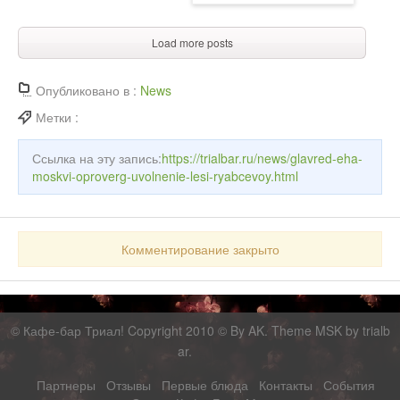
Load more posts
Опубликовано в :
News
Метки :
Ссылка на эту запись:
https://trialbar.ru/news/glavred-eha-
moskvi-oproverg-uvolnenie-lesi-ryabcevoy.html
Комментирование закрыто
©
Кафе-бар Триал!
Copyright 2010 © By AK. Theme MSK by
trialb
ar
.
Партнеры
Отзывы
Первые блюда
Контакты
События