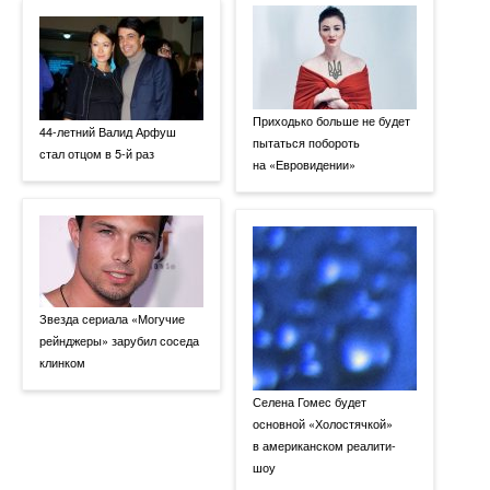
Приходько больше не будет
44-летний Валид Арфуш
пытаться побороть
стал отцом в 5-й раз
на «Евровидении»
Звезда сериала «Могучие
рейнджеры» зарубил соседа
клинком
Селена Гомес будет
основной «Холостячкой»
в американском реалити-
шоу