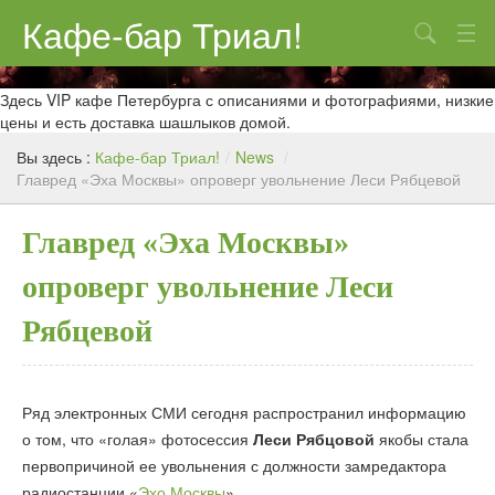
Кафе-бар Триал!
Поиск
О нас
Здесь VIP кафе Петербурга с описаниями и фотографиями, низкие
цены и есть доставка шашлыков домой.
Меню
Вы здесь :
Кафе-бар Триал!
/
News
/
Главред «Эха Москвы» опроверг увольнение Леси Рябцевой
Контакты
Реклама
Главред «Эха Москвы»
опроверг увольнение Леси
Рябцевой
Ряд электронных СМИ сегодня распространил информацию
о том, что «голая» фотосессия
Леси Рябцовой
якобы стала
первопричиной ее увольнения с должности замредактора
радиостанции «
Эхо Москвы
».