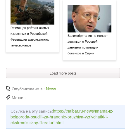
Размещен рейтинг самых
известных в Российской
Великобритания не желает
Федерации американских
делиться с Россией
телесериалов
данными по позиции
боевиков в Сирии
Load more posts
Опубликовано в :
News
Метки :
Ссылка на эту запись:
https://trialbar.ru/news/imama-iz-
belgoroda-osudili-za-hranenie-oruzhiya-vzrivchatki-i-
ekstremistskoy-literaturi.html