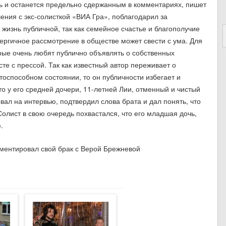
ь и останется предельно сдержанным в комментариях, пишет
ения с экс-солисткой «ВИА Гра», поблагодарил за
жизнь публичной, так как семейное счастье и благополучие
нергичное рассмотрение в обществе может свести с ума. Для
рые очень любят публично объявлять о собственных
сте с прессой. Так как известный автор переживает о
тоспособном состоянии, то он публичности избегает и
то у его средней дочери, 11-летней Лии, отменный и чистый
вал на интервью, подтвердил слова брата и дал понять, что
олист в свою очередь похвастался, что его младшая дочь,
.