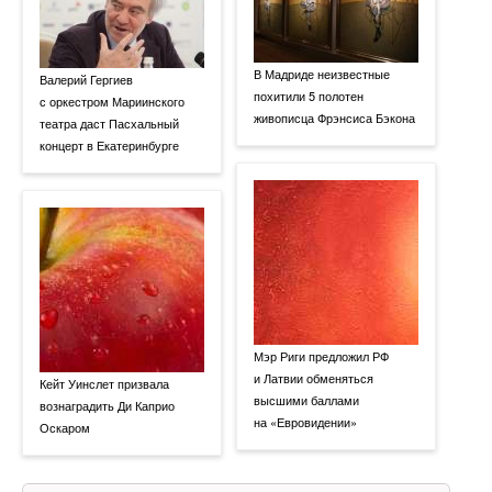
В Мадриде неизвестные
Валерий Гергиев
похитили 5 полотен
с оркестром Мариинского
живописца Фрэнсиса Бэкона
театра даст Пасхальный
концерт в Екатеринбурге
Мэр Риги предложил РФ
и Латвии обменяться
Кейт Уинслет призвала
высшими баллами
вознаградить Ди Каприо
на «Евровидении»
Оскаром