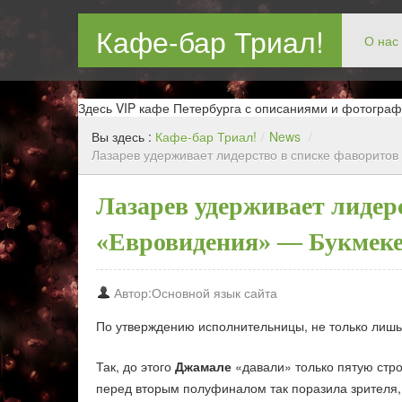
Кафе-бар Триал!
О нас
Бар в Новокосин, кафе в Новокосино, ресторан в Нов
Здесь VIP кафе Петербурга с описаниями и фотограф
Вы здесь :
Кафе-бар Триал!
/
News
/
Лазарев удерживает лидерство в списке фаворито
Лазарев удерживает лидер
«Евровидения» — Букмек
Автор:Основной язык сайта
По утверждению исполнительницы, не только лишь
Так, до этого
Джамале
«давали» только пятую стро
перед вторым полуфиналом так поразила зрителя, 