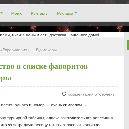
Меню
Контакты
Реклама
окосино, заказ столика. Работаем без выходных! Низкие цены!
иями, низкие цены и есть доставка шашлыков домой.
в «Евровидения» — Букмекеры
ство в списке фаворитов
еры
Комментарии отключены
 песня, однако и номер — очень символичны.
чку турнирной таблицы, однако заключительная репетиция
что за эстрадную певицу готовы голосовать активнее.