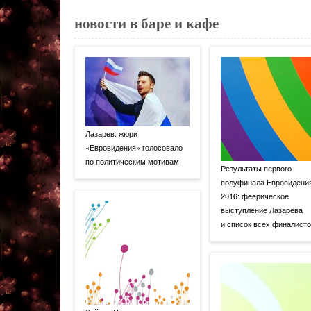
новости в баре и кафе
Лазарев: жюри
«Евровидения» голосовало
по политическим мотивам
Результаты первого
полуфинала Евровидени
2016: феерическое
выступление Лазарева
и список всех финалист