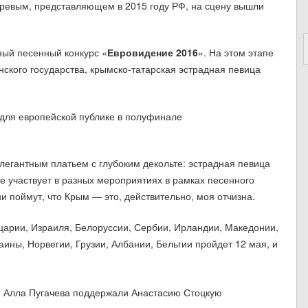
аревым, представляющем в 2015 году РФ, на сцену вышли
ный песенный конкурс «
Евровидение 2016
». На этом этапе
нского государства, крымско-татарская эстрадная певица
 для европейской публике в полуфинале
легантным платьем с глубоким декольте: эстрадная певица
е участвует в разных мероприятиях в рамках песенного
и поймут, что Крым — это, действительно, моя отчизна.
царии, Израиля, Белоруссии, Сербии, Ирландии, Македонии,
аины, Норвегии, Грузии, Албании, Бельгии пройдет 12 мая, и