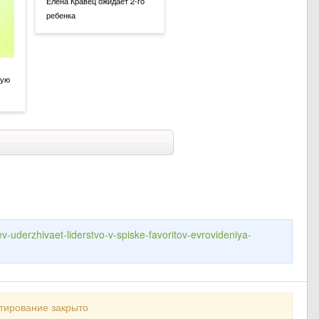
Елена Кравец ожидает 2-го
ребенка
тую
rev-uderzhivaet-liderstvo-v-spiske-favoritov-evrovideniya-
тирование закрыто