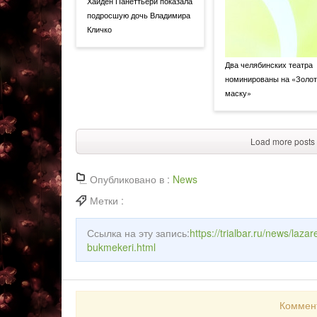
Хайден Панеттьери показала
подросшую дочь Владимира
Кличко
Два челябинских театра
номинированы на «Золо
маску»
Load more posts
Опубликовано в :
News
Метки :
Ссылка на эту запись:
https://trialbar.ru/news/laza
bukmekeri.html
Коммен