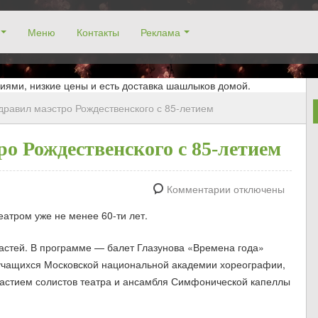
Меню
Контакты
Реклама
окосино, заказ столика. Работаем без выходных! Низкие цены!
иями, низкие цены и есть доставка шашлыков домой.
дравил маэстро Рождественского с 85-летием
ро Рождественского с 85-летием
Комментарии отключены
атром уже не менее 60-ти лет.
 частей. В программе — балет Глазунова «Времена года»
учащихся Московской национальной академии хореографии,
астием солистов театра и ансамбля Симфонической капеллы