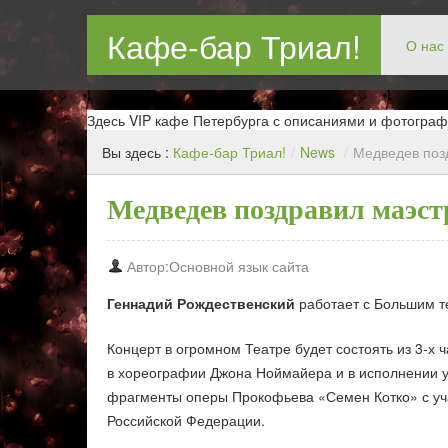
Кафе-бар Триал!
О нас
Бар в Новокосин, кафе в Новокосино, ресторан в Нов
Здесь VIP кафе Петербурга с описаниями и фотограф
Вы здесь :
Кафе-бар Триал!
/
News
/
Медведев поз
Медведев поздравил маэст
Автор:Основной язык сайта
Геннадий Рождественский
работает с Большим те
Концерт в огромном Театре будет состоять из 3-х
в хореографии Джона Ноймайера и в исполнении 
фрагменты оперы Прокофьева «Семен Котко» с уч
Российской Федерации.