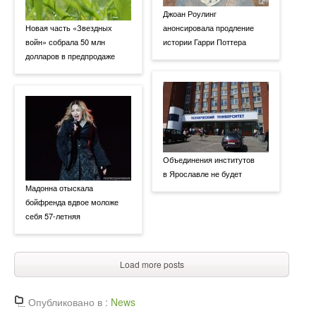
Джоан Роулинг
Новая часть «Звездных
анонсировала продление
войн» собрала 50 млн
истории Гарри Поттера
долларов в предпродаже
Объединения институтов
в Ярославле не будет
Мадонна отыскала
бойфренда вдвое моложе
себя 57-летняя
Load more posts
Опубликовано в :
News