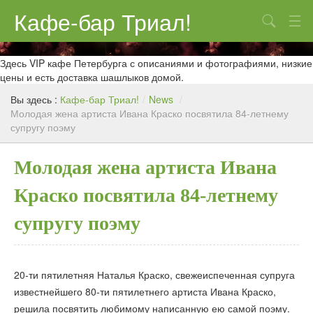
Кафе-бар Триал!
Поиск
О нас
Здесь VIP кафе Петербурга с описаниями и фотографиями, низкие
цены и есть доставка шашлыков домой.
Меню
Вы здесь :
Кафе-бар Триал!
/
News
/
Молодая жена артиста Ивана Краско посвятила 84-летнему
Контакты
супругу поэму
Реклама
Молодая жена артиста Ивана
Краско посвятила 84-летнему
супругу поэму
20-ти пятилетняя Наталья Краско, свежеиспеченная супруга
известнейшего 80-ти пятилетнего артиста Ивана Краско,
решила посвятить любимому написанную ею самой поэму.