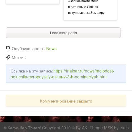
«Записывайте меня
в ватницы»: Собчак
вступилась за Земфиру
Load more posts
Опубликовано в :
News
Метки :
Ссылка на эту запись:
https://trialbar.ru/news/molodost-
poluchila-evropeyskiy-oskar-v-3-h-nominaciyah.html
Комментирование закрыто
©
Кафе-бар Триал!
Copyright 2010 © By AK. Theme MSK by
trialb