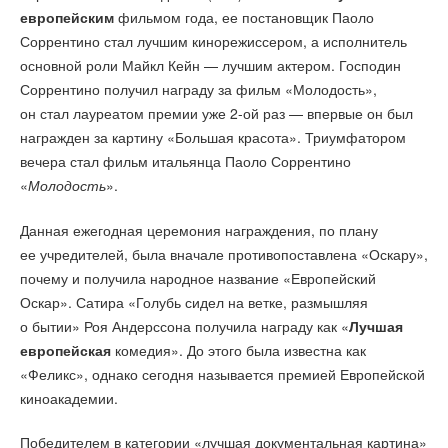
европейским
фильмом года, ее постановщик Паоло
Соррентино стал лучшим кинорежиссером, а исполнитель
основной роли Майкл Кейн — лучшим актером. Господин
Соррентино получил награду за фильм «Молодость»,
он стал лауреатом премии уже 2-ой раз — впервые он был
награжден за картину «Большая красота». Триумфатором
вечера стал фильм итальянца Паоло Соррентино
«
Молодость
».
Данная ежегодная церемония награждения, по плану
ее учредителей, была вначале противопоставлена «Оскару»,
почему и получила народное название «Европейский
Оскар». Сатира «Голубь сидел на ветке, размышляя
о бытии» Роя Андерссона получила награду как «
Лучшая
европейская
комедия». До этого была известна как
«Феликс», однако сегодня называется премией Европейской
киноакадемии.
Победителем в категории «лучшая документальная картина»