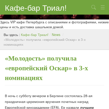
Кафе-бар Триал!
Поиск
О нас
Здесь VIP кафе Петербурга с описаниями и фотографиями, низкие
цены и есть доставка шашлыков домой.
Меню
Вы здесь :
Кафе-бар Триал!
/
News
/
«Молодость» получила «европейский Оскар» в 3-х
Контакты
номинациях
Реклама
«Молодость» получила
«европейский Оскар» в 3-х
номинациях
В ночь с субботу вечером в Берлине состоялась 28-ая
праздничная церемония вручения почетных наград
Европейской киноакадемии (EFA). Ее назвали
лучшим