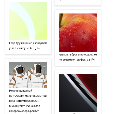
Егор Дружинин со скандалом
ушел из шоу «ТАНЦЫ»
Кремль: вбросы по офшорам
не возымеют эффекта в РФ
Номинированный
на «Оскар» мультфильм три
раза «отфутболивали»
в Минкульте РФ, сказал
кинорежиссер Бронзит