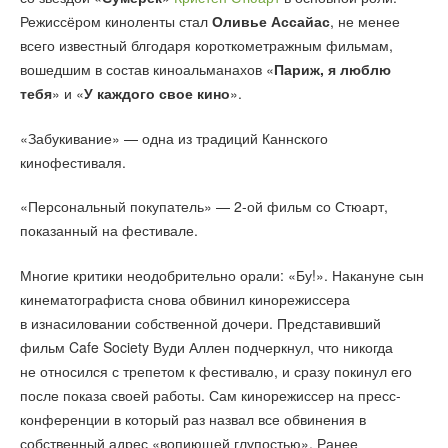
Режиссёром киноленты стал
Оливье Ассайас
, не менее
всего известный блгодаря короткометражным фильмам,
вошедшим в состав киноальманахов «
Париж, я люблю
тебя
» и «
У каждого свое кино
».
«Забукивание» — одна из традиций Каннского
кинофестиваля.
«Персональный покупатель» — 2-ой фильм со Стюарт,
показанный на фестивале.
Многие критики неодобрительно орали: «Бу!». Накануне сын
кинематографиста снова обвинил кинорежиссера
в изнасиловании собственной дочери. Представивший
фильм Cafe Society Вуди Аллен подчеркнул, что никогда
не относился с трепетом к фестивалю, и сразу покинул его
после показа своей работы. Сам кинорежиссер на пресс-
конференции в который раз назвал все обвинения в
собственный адрес «вопиющей глупостью». Ранее