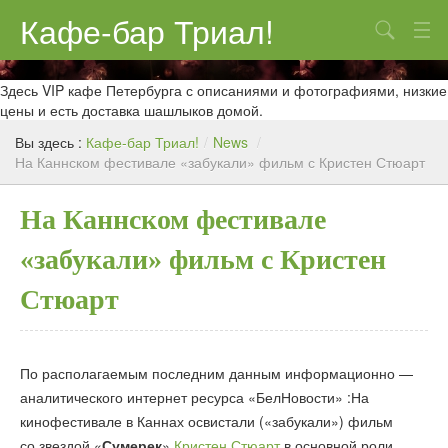
Кафе-бар Триал!
Поиск
О нас
Здесь VIP кафе Петербурга с описаниями и фотографиями, низкие
цены и есть доставка шашлыков домой.
Меню
Вы здесь :
Кафе-бар Триал!
/
News
/
На Каннском фестивале «забукали» фильм с Кристен Стюарт
Контакты
Реклама
На Каннском фестивале
«забукали» фильм с Кристен
Стюарт
По располагаемым последним данным информационно —
аналитического интернет ресурса «БелНовости» :На
кинофестивале в Каннах освистали («забукали») фильм
со звездой «
Сумерек
»
Кристен Стюарт
в основной роли.