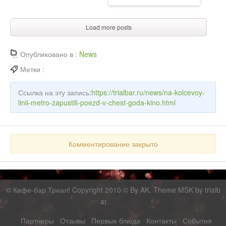
Load more posts
Опубликовано в :
News
Метки :
Ссылка на эту запись:
https://trialbar.ru/news/na-kolcevoy-
linii-metro-zapustili-poezd-v-chest-goda-kino.html
Комментирование закрыто
©
Кафе-бар Триал!
Copyright 2010 © By AK. Theme MSK by
trialb
ar
.
Партнеры
Отзывы
Первые блюда
Контакты
События