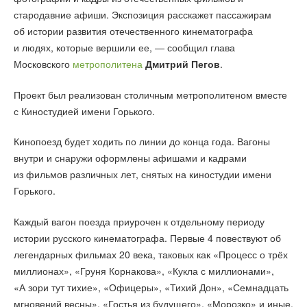
стародавние афиши. Экспозиция расскажет пассажирам
об истории развития отечественного кинематографа
и людях, которые вершили ее, — сообщил глава
Московского
метрополитена
Дмитрий Пегов
.
Проект был реализован столичным метрополитеном вместе
с Киностудией имени Горького.
Кинопоезд будет ходить по линии до конца года. Вагоны
внутри и снаружи оформлены афишами и кадрами
из фильмов различных лет, снятых на киностудии имени
Горького.
Каждый вагон поезда приурочен к отдельному периоду
истории русского кинематографа. Первые 4 повествуют об
легендарных фильмах 20 века, таковых как «Процесс о трёх
миллионах», «Груня Корнакова», «Кукла с миллионами»,
«А зори тут тихие», «Офицеры», «Тихий Дон», «Семнадцать
мгновений весны», «Гостья из будущего», «Морозко» и иные.