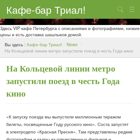
Кафе-бар Триал!
Поиск
О нас
Здесь VIP кафе Петербурга с описаниями и фотографиями, низкие
цены и есть доставка шашлыков домой.
Меню
Вы здесь :
Кафе-бар Триал!
/
News
/
На Кольцевой линии метро запустили поезд в честь Года кино
Контакты
Реклама
На Кольцевой линии метро
запустили поезд в честь Года
кино
«К запуску поезда мы выпустили миллионным тиражом
билеты, посвященные Году русского кино». Соста запустят
в электродепо «Красная Пресня». Там представлены редкие
фотографии и кадры из отечественных фильмов и