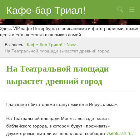
Кафе-бар Триал!
Поиск
О нас
Здесь VIP кафе Петербурга с описаниями и фотографиями, низкие
цены и есть доставка шашлыков домой.
Меню
Вы здесь :
Кафе-бар Триал!
/
News
/
На Театральной площади вырастет древний город
Контакты
Реклама
На Театральной площади
вырастет древний город
Главными обитателями станут «жители Иерусалима».
На Театральной площади Москвы возводят макет
библейского города, в котором будут «проживать»
двухметровые жители из пенопласта, сообщает
vseoturah.ru
.