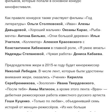
фильмов, которые попали в основной конкурс
кинофестиваля.
Как правило конкурсе также участвуют фильмы «Год
литературы»
Ольги Столповской
, «Иван»
Алены
Давыдовой
, «Хороший мальчик»
Оксаны Карас
, «Рыба-
мечта»
Антона Бильжо
, «Огни большой деревни»
Ильи
Учителя
, «Коллектор»
Алексея Красовского
с
Константином Хабенским
в главной роли, «Я умею вязать»
Надежды Степановой
, «Чужая работа»
Дениса Кабаева
.
Председателем жюри в 2015-м году будет кинорежиссер
Николай Лебедев
. В числе лент, которые были удостоены
внимания жюри, оказались «Ученик»
Кирилла
Серебренникова
, «Зоология»
Ивана Твердовского
,
«После тебя»
Анны Матисон
, а кроме этого лента «Врач» —
дебютная режиссерская работа известного русского артиста
Гоши Куценко
. «Только по любви», объединивший семь
историй от женщин-режиссёров. «Из них больше