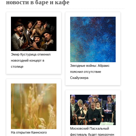
новости в баре и кафе
Эмир Кустурица отменил
новогодний концерт в
Звездные войны: Абрамс
столице
пояснил отсутствие
Скайуокера
Московский Пасхальный
На открытии Каннского
фестиваль будет приурочен