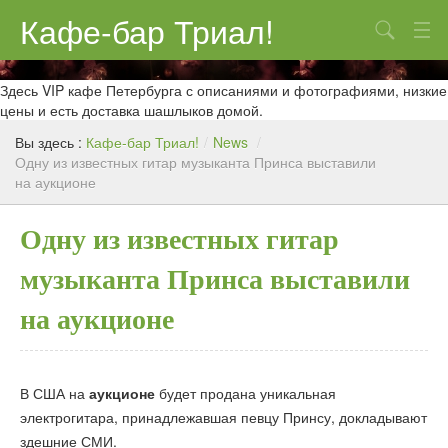
Кафе-бар Триал!
Поиск
О нас
Здесь VIP кафе Петербурга с описаниями и фотографиями, низкие
цены и есть доставка шашлыков домой.
Меню
Вы здесь :
Кафе-бар Триал!
/
News
/
Одну из известных гитар музыканта Принса выставили
Контакты
на аукционе
Реклама
Одну из известных гитар
музыканта Принса выставили
на аукционе
В США на
аукционе
будет продана уникальная
электрогитара, принадлежавшая певцу Принсу, докладывают
здешние СМИ.