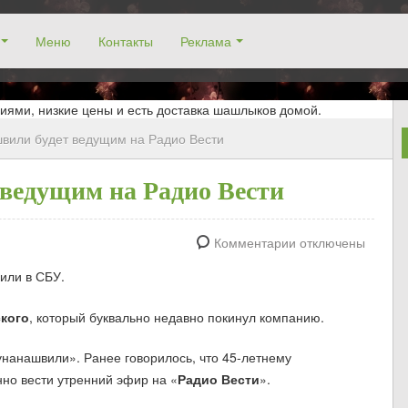
Меню
Контакты
Реклама
окосино, заказ столика. Работаем без выходных! Низкие цены!
иями, низкие цены и есть доставка шашлыков домой.
вили будет ведущим на Радио Вести
ведущим на Радио Вести
Комментарии отключены
или в СБУ.
кого
, который буквально недавно покинул компанию.
нанашвили». Ранее говорилось, что 45-летнему
но вести утренний эфир на «
Радио Вести
».