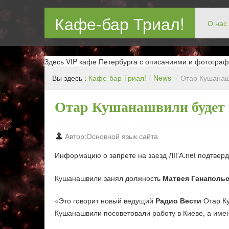
Кафе-бар Триал!
О нас
Бар в Новокосин, кафе в Новокосино, ресторан в Нов
Здесь VIP кафе Петербурга с описаниями и фотограф
Вы здесь :
Кафе-бар Триал!
/
News
/
Отар Кушанаш
Отар Кушанашвили будет 
Автор:Основной язык сайта
Информацию о запрете на заезд ЛІГА.net подтверд
Кушанашвили занял должность
Матвея Ганапольс
«Это говорит новый ведущий
Радио Вести
Отар Ку
Кушанашвили посоветовали работу в Киеве, а имен