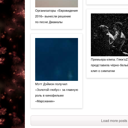
Организаторы «Евровидения
2016» вынесли решение
по песне Джамалы
Премьера клипа: Глюк’oZ
представила чёрно-белы
клип о симпатии
Мэтт Дэймон получил
«Золотой глобус» за главную
роль в кинофильме
«Марсианин»
Load more posts