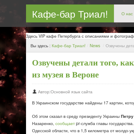
Кафе-бар Триал!
О нас
Бар в Новокосин, кафе в Новокосино, ресторан в Нов
Здесь VIP кафе Петербурга с описаниями и фотограф
Вы здесь :
Кафе-бар Триал!
/
News
/
Озвучены дета
Озвучены детали того, ка
из музея в Вероне
Автор:Основной язык сайта
В Украинском государстве найдены 17 картин, кото
Об этом сказал в среду президенту Украины
Петру
Назаренко,
сообщает
pr-служба главы государства.
Одесской области, что в 1,5 километра от молдо-