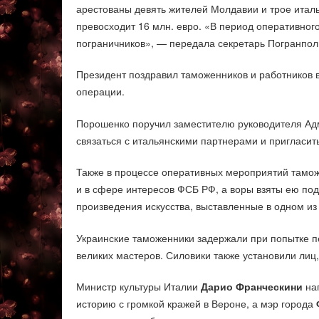
арестованы девять жителей Молдавии и трое итал
превосходит 16 млн. евро. «В период оперативног
пограничников», — передала секретарь Погранпо
Президент поздравил таможенников и работников 
операции.
Порошенко поручил заместителю руководителя Ад
связаться с итальянскими партнерами и пригласит
Также в процессе оперативных мероприятий тамож
и в сфере интересов ФСБ РФ, а воры взяты ею по
произведения искусства, выставленные в одном из
Украинские таможенники задержали при попытке 
великих мастеров. Силовики также установили лиц
Министр культуры Италии
Дарио Франческини
нап
историю с громкой кражей в Вероне, а мэр города