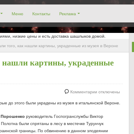
Меню
Контакты
Реклама
окосино, заказ столика. Работаем без выходных! Низкие цены!
иями, низкие цены и есть доставка шашлыков домой.
ли того, как нашли картины, украденные из музея в Вероне
к нашли картины, украденные
Комментарии отключены
рые до этого были украдены из музея в итальянской Вероне.
 Порошенко
руководитель Госпогранслужбы Виктор
 Полотна были спрятаны в лесу в местечке Турунчук
украинской границы. По обвинению в данном злодеянии