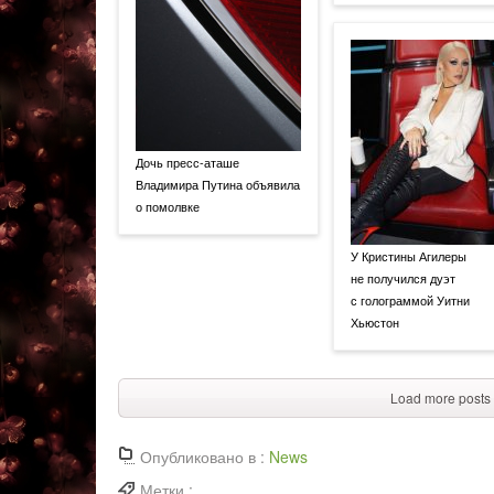
Дочь пресс-аташе
Владимира Путина объявила
о помолвке
У Кристины Агилеры
не получился дуэт
с голограммой Уитни
Хьюстон
Load more posts
Опубликовано в :
News
Метки :