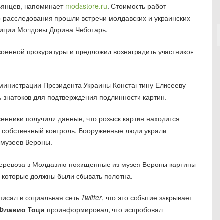
ьянцев, напоминает
modastore.ru
. Стоимость работ
о расследования прошли встречи молдавских и украинских
лиции Молдовы Дорина Чеботарь.
военной прокуратуры и предложил вознаградить участников
министрации Президента Украины Константину Елисееву
ь знатоков для подтверждения подлинности картин.
енники получили данные, что розыск картин находится
д собственный контроль. Вооруженные люди украли
 музеев Вероны.
перевоза в Молдавию похищенные из музея Вероны картины
, которые должны были сбывать полотна.
исал в социальная сеть
Twitter
, что это событие закрывает
Флавио Тоци
проинформировал, что испробовал