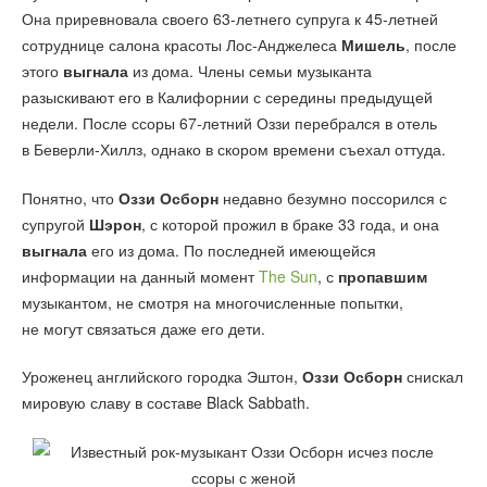
Она приревновала своего 63-летнего супруга к 45-летней
сотруднице салона красоты Лос-Анджелеса
Мишель
, после
этого
выгнала
из дома. Члены семьи музыканта
разыскивают его в Калифорнии с середины предыдущей
недели. После ссоры 67-летний Оззи перебрался в отель
в Беверли-Хиллз, однако в скором времени съехал оттуда.
Понятно, что
Оззи Осборн
недавно безумно поссорился с
супругой
Шэрон
, с которой прожил в браке 33 года, и она
выгнала
его из дома. По последней имеющейся
информации на данный момент
The Sun
, с
пропавшим
музыкантом, не смотря на многочисленные попытки,
не могут связаться даже его дети.
Уроженец английского городка Эштон,
Оззи Осборн
снискал
мировую славу в составе Black Sabbath.