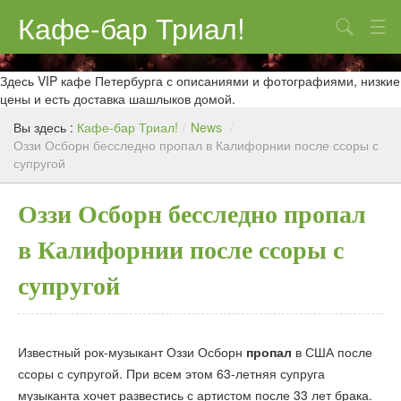
Кафе-бар Триал!
Поиск
О нас
Здесь VIP кафе Петербурга с описаниями и фотографиями, низкие
цены и есть доставка шашлыков домой.
Меню
Вы здесь :
Кафе-бар Триал!
/
News
/
Оззи Осборн бесследно пропал в Калифорнии после ссоры с
Контакты
супругой
Реклама
Оззи Осборн бесследно пропал
в Калифорнии после ссоры с
супругой
Известный рок-музыкант Оззи Осборн
пропал
в США после
ссоры с супругой. При всем этом 63-летняя супруга
музыканта хочет развестись с артистом после 33 лет брака.