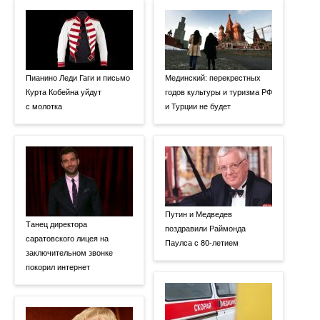
Пианино Леди Гаги и письмо
Мединский: перекрестных
Курта Кобейна уйдут
годов культуры и туризма РФ
с молотка
и Турции не будет
Путин и Медведев
Танец директора
поздравили Раймонда
саратовского лицея на
Паулса с 80-летием
заключительном звонке
покорил интернет