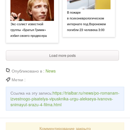
В пожаре
в психоневрологическом
Экс-солист известной
интернате под Воронежем
группы «Братья Гримм»
погибли 23 человека 3:00
избил своего продюсера
Load more posts
Опубликовано в :
News
Метки :
Ссылка на эту запись:
https://trialbar.ru/news/po-romanam-
izvestnogo-pisatelya-vipusknika-urgu-alekseya-ivanova-
snimayut-srazu-4-filma.html
Комментирование закрыто