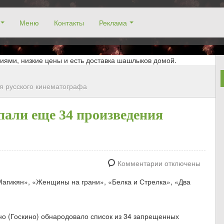
Меню
Контакты
Реклама
окосино, заказ столика. Работаем без выходных! Низкие цены!
иями, низкие цены и есть доставка шашлыков домой.
я русского кинематографа
пали еще 34 произведения
Комментарии отключены
агикян», «Женщины на грани», «Белка и Стрелка», «Два
но (Госкино) обнародовало список из 34 запрещенных