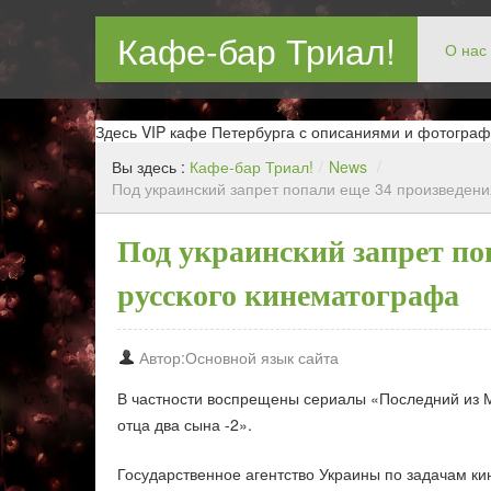
Кафе-бар Триал!
О нас
Бар в Новокосин, кафе в Новокосино, ресторан в Нов
Здесь VIP кафе Петербурга с описаниями и фотограф
Вы здесь :
Кафе-бар Триал!
/
News
/
Под украинский запрет попали еще 34 произведени
Под украинский запрет по
русского кинематографа
Автор:Основной язык сайта
В частности воспрещены сериалы «Последний из М
отца два сына -2».
Государственное агентство Украины по задачам ки