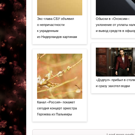
Экс-глава СБУ объявил
Обыски в «Онэксим»:
о непричастности
уклонение от уплаты нал
к украденным
и вывод средств в офшо
из Нидерландов картинам
«Дэдпул» прибыл в стол
и сразу захотел водки
Канал «Россия» покажет
сегодня концерт оркестра
Гергиева из Пальмиры
Load more posts