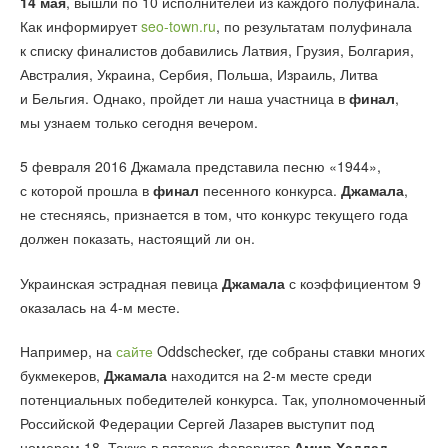
14 мая
, вышли по 10 исполнителей из каждого полуфинала.
Как информирует
seo-town.ru
, по результатам полуфинала
к списку финалистов добавились Латвия, Грузия, Болгария,
Австралия, Украина, Сербия, Польша, Израиль, Литва
и Бельгия. Однако, пройдет ли наша участница в
финал
,
мы узнаем только сегодня вечером.
5 февраля 2016 Джамала представила песню «1944»,
с которой прошла в
финал
песенного конкурса.
Джамала
,
не стесняясь, признается в том, что конкурс текущего года
должен показать, настоящий ли он.
Украинская эстрадная певица
Джамала
с коэффициентом 9
оказалась на 4-м месте.
Например, на
сайте
Oddschecker, где собраны ставки многих
букмекеров,
Джамала
находится на 2-м месте среди
потенциальных победителей конкурса. Так, уполномоченный
Российской Федерации Сергей Лазарев выступит под
номером 18. Также в пятерке фаворитов
Амир Хаддад