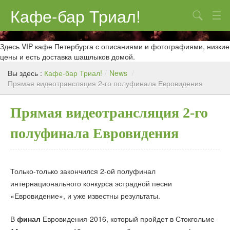
Кафе-бар Триал!
Поиск
О нас
Здесь VIP кафе Петербурга с описаниями и фотографиями, низкие
цены и есть доставка шашлыков домой.
Меню
Вы здесь :
Кафе-бар Триал!
/
News
/
Прямая видеотрансляция 2-го полуфинала Евровидения
Контакты
Реклама
Прямая видеотрансляция 2-го
полуфинала Евровидения
Только-только закончился 2-ой полуфинал
интернационального конкурса эстрадной песни
«Евровидение», и уже известны результаты.
В
финал
Евровидения-2016, который пройдет в Стокгольме