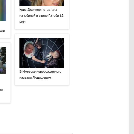
Крис Дженнер потратила
на юбилей в стиле Гэтсби $2
млн
ашли
В Ижевске новорожденного
назвали Люцифером
ии