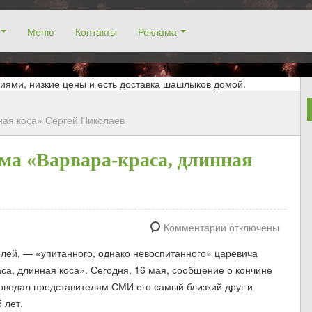
Меню
Контакты
Реклама
окосино, заказ столика. Работаем без выходных! Низкие цены!
иями, низкие цены и есть доставка шашлыков домой.
ная коса» Сергей Николаев
ма «Варвара-краса, длинная
Комментарии отключены
лей, — «упитанного, однако невоспитанного» царевича
а, длинная коса». Сегодня, 16 мая, сообщение о кончине
ведал представителям СМИ его самый близкий друг и
 лет.