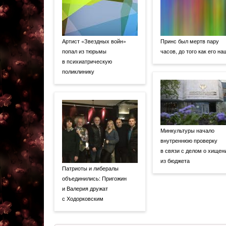
Артист «Звездных войн»
Принс был мертв пару
попал из тюрьмы
часов, до того как его н
в психиатрическую
поликлинику
Минкультуры начало
внутреннюю проверку
в связи с делом о хищен
из бюджета
Патриоты и либералы
объединились: Пригожин
и Валерия дружат
с Ходорковским