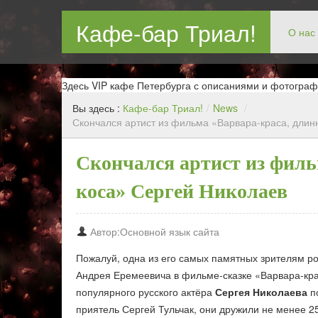
Кафе-бар Триал!
О нас
Бар в Новокосин, кафе в Новокосино, ресторан в Нов
Здесь VIP кафе Петербурга с описаниями и фотограф
Вы здесь :
Кафе-бар Триал!
/
News
/
Скончался артист из фильма «Варвара-краса, длин
Скончался артист из филь
коса» Сергей Николаев
Автор:Основной язык сайта
Пожалуй, одна из его самых памятных зрителям ро
Андрея Еремеевича в фильме-сказке «Варвара-крас
популярного русского актёра
Сергея Николаева
по
приятель Сергей Тульчак, они дружили не менее 25