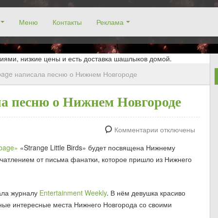
Меню
Контакты
Реклама
окосино, заказ столика. Работаем без выходных! Низкие цены!
иями, низкие цены и есть доставка шашлыков домой.
bage написала песню о Нижнем Новгороде
ла песню о Нижнем Новгороде
Комментарии отключены
bage»
«Strange Little Birds» будет посвящена Нижнему
ечатлением от письма фанатки, которое пришло из Нижнего
ла журналу
Entertainment Weekly
. В нём девушка красиво
ьные интересные места Нижнего Новгорода со своими