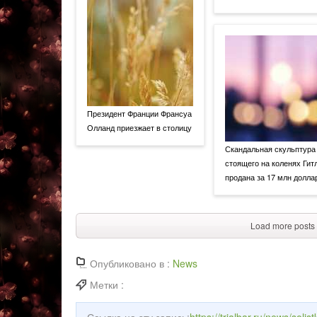
Президент Франции Франсуа
Олланд приезжает в столицу
Скандальная скульптура
стоящего на коленях Гит
продана за 17 млн долла
Load more posts
Опубликовано в :
News
Метки :
Ссылка на эту запись:
https://trialbar.ru/news/so