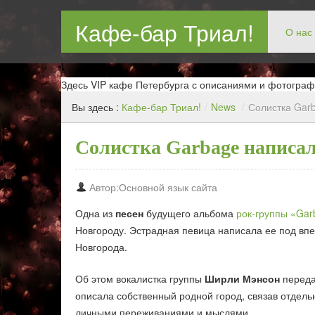
Кафе-бар Триал!
О нас
Бар в Новокосин, кафе в Новокосино, ресторан в Нов
Здесь VIP кафе Петербурга с описаниями и фотограф
Вы здесь :
Кафе-бар Триал!
/
News
/
Солистка Gar
Солистка Garbage написа
Автор:Основной язык сайта
Одна из
песен
будущего альбома
рок-группы «Gar
Новгороду. Эстрадная певица написала ее под вп
Новгорода.
Об этом вокалистка группы
Ширли Мэнсон
переда
описала собственный родной город, связав отдел
личными переживаниями и мыслями.