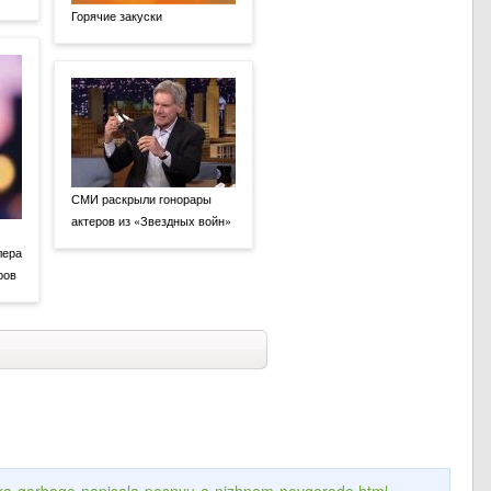
Горячие закуски
СМИ раскрыли гонорары
актеров из «Звездных войн»
лера
ров
listka-garbage-napisala-pesnyu-o-nizhnem-novgorode.html