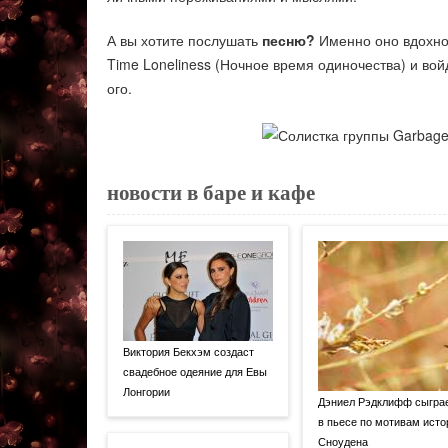
А вы хотите послушать
песню?
Именно оно вдохнов
Time Loneliness (Ночное время одиночества) и во
ого.
новости в баре и кафе
Виктория Бекхэм создаст
свадебное одеяние для Евы
Лонгории
Дэниел Рэдклифф сыгра
в пьесе по мотивам исто
Сноудена