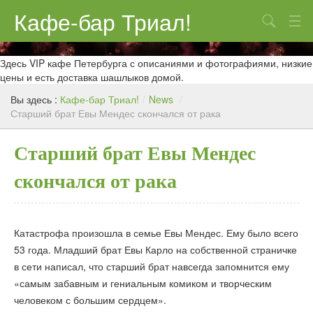
Кафе-бар Триал!
Поиск
О нас
Здесь VIP кафе Петербурга с описаниями и фотографиями, низкие
цены и есть доставка шашлыков домой.
Меню
Вы здесь :
Кафе-бар Триал!
/
News
/
Старший брат Евы Мендес скончался от рака
Контакты
Реклама
Старший брат Евы Мендес
скончался от рака
Катастрофа произошла в семье Евы Мендес. Ему было всего
53 года. Младший брат Евы Карло на собственной страничке
в сети написал, что старший брат навсегда запомнится ему
«самым забавным и гениальным комиком и творческим
человеком с большим сердцем».