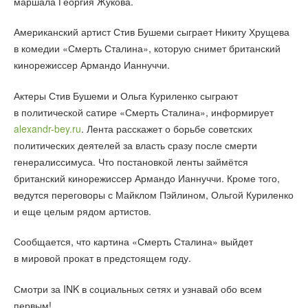
маршала Георгия Жукова.
Американский артист Стив Бушеми сыграет Никиту Хрущева
в комедии «Смерть Сталина», которую снимет британский
кинорежиссер Армандо Ианнуччи.
Актеры Стив Бушеми и Ольга Куриленко сыграют
в политической сатире «Смерть Сталина», информирует
alexandr-bey.ru
. Лента расскажет о борьбе советских
политических деятелей за власть сразу после смерти
генералиссимуса. Что постановкой ленты займётся
британский кинорежиссер Армандо Ианнуччи. Кроме того,
ведутся переговоры с Майклом Пэйлином, Ольгой Куриленко
и еще целым рядом артистов.
Сообщается, что картина «Смерть Сталина» выйдет
в мировой прокат в предстоящем году.
Смотри за INK в социальных сетях и узнавай обо всем
первым!