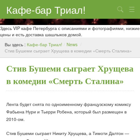
Кафе-бар Триал!
Поиск
О нас
Здесь VIP кафе Петербурга с описаниями и фотографиями, низкие
цены и есть доставка шашлыков домой.
Меню
Вы здесь :
Кафе-бар Триал!
/
News
/
Стив Бушеми сыграет Хрущева в комедии «Смерть Сталина»
Контакты
Реклама
Стив Бушеми сыграет Хрущева
в комедии «Смерть Сталина»
Лента будет снята по одноименному французскому комиксу
Фабьена Нури и Тьерри Робена, который был размещен в
2010-ом.
Стив Бушеми сыграет Никиту Хрущева, а Тимоти Далтон —