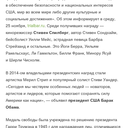
в обеспечение безопасности и национальных интересов
США, мир во всем мире либо другие культурные и
социальные достижения». Об этом информирует в среду,
25 ноября,
trialbar.ru
. Среди получивших награду —
кинорежиссер
Стивен Спилберг
, автор Стивен Сондхайм,
бейсболист Уилли Мейс, эстрадная певица Барбра
Стрейзанд и остальные. Это Йоги Берра, Уильям
Ракельсхаус, Ли Гамильтон, Билли Франк, Минору Ясуй
и Ширли Чисхолм.
В 2014-ом владельцами президентских наград стали
артистка Мерил Стрип и популярный солист Стиви Уандер.
«Сегодня мы чествуем особенных людей — новаторов,
артистов и лидеров, которые помогают сохранять силу
Америки как нации», — объявил
президент США Барак
Обама
.
Медаль свободы была учреждена по решению президента
Гарри Трумэна в 1945 г для награждения лиц, отличившихся