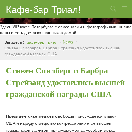
Кафе-бар Триал!
Поиск
О нас
Здесь VIP кафе Петербурга с описаниями и фотографиями, низкие
цены и есть доставка шашлыков домой.
Меню
Вы здесь :
Кафе-бар Триал!
/
News
/
Стивен Спилберг и Барбра Стрейзанд удостоились высшей
Контакты
гражданской награды США
Реклама
Стивен Спилберг и Барбра
Стрейзанд удостоились высшей
гражданской награды США
Президентская медаль свободы
присуждается главой
США и наряду с медалью конгресса является высшей
гражданской заслугой, присуждаемой за «особый вклад