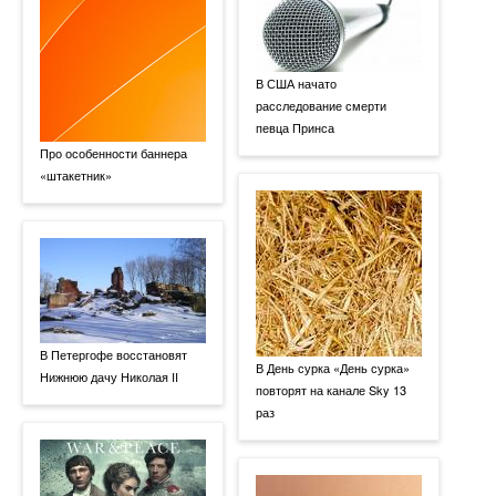
В США начато
расследование смерти
певца Принса
Про особенности баннера
«штакетник»
В Петергофе восстановят
В День сурка «День сурка»
Нижнюю дачу Николая II
повторят на канале Sky 13
раз