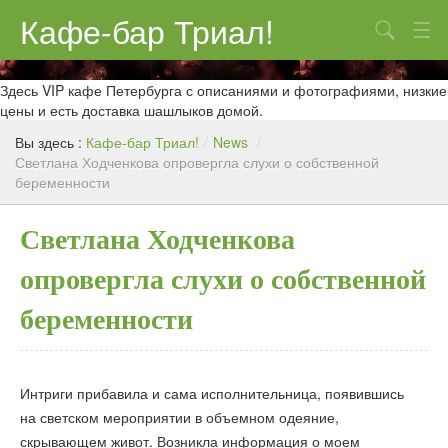
Кафе-бар Триал!
Поиск
О нас
Здесь VIP кафе Петербурга с описаниями и фотографиями, низкие
цены и есть доставка шашлыков домой.
Меню
Вы здесь :
Кафе-бар Триал!
/
News
/
Светлана Ходченкова опровергла слухи о собственной
Контакты
беременности
Реклама
Светлана Ходченкова
опровергла слухи о собственной
беременности
Интриги прибавила и сама исполнительница, появившись
на светском мероприятии в объемном одеяние,
скрывающем живот. Возникла информация о моем