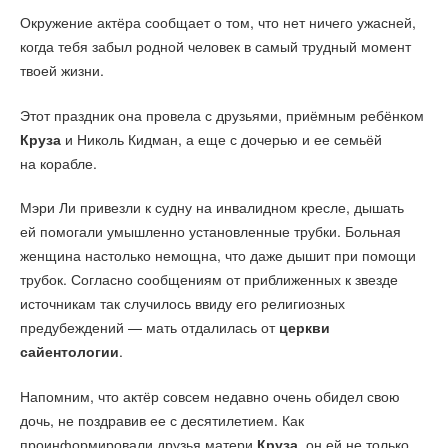
Окружение актёра сообщает о том, что нет ничего ужасней,
когда тебя забыл родной человек в самый трудный момент
твоей жизни.
Этот праздник она провела с друзьями, приёмным ребёнком
Круза
и Николь Кидман, а еще с дочерью и ее семьёй
на корабле.
Мэри Ли привезли к судну на инвалидном кресле, дышать
ей помогали умышленно установленные трубки. Больная
женщина настолько немощна, что даже дышит при помощи
трубок. Согласно сообщениям от приближенных к звезде
источникам так случилось ввиду его религиозных
предубеждений — мать отдалилась от
церкви
сайентологии
.
Напомним, что актёр совсем недавно очень обидел свою
дочь, не поздравив ее с десятилетием. Как
проинформировали друзья матери
Круза
, он ей не только