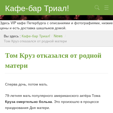
Кафе-бар Триал!
Поиск
О нас
Здесь VIP кафе Петербурга с описаниями и фотографиями, низкие
цены и есть доставка шашлыков домой.
Меню
Вы здесь :
Кафе-бар Триал!
/
News
/
Том Круз отказался от родной матери
Контакты
Реклама
Том Круз отказался от родной
матери
Сперва дочь, потом мать.
79-летняя мать популярного американского актёра Тома
Круза
смертельно больна
. Это произошло в процессе
празднования Дня матери.