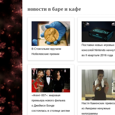
новости в баре и кафе
Поставки новых игровых
В Стокгольме вручили
консолей Nintendo начну
Нобелевские премии
во II квартале 2016 года
«Агент-007»: мировая
премьера нового фильма
Настя Каменских привез
о Джеймсе Бонде
из Америки ненужные
состоялась в столице англии
килограммы