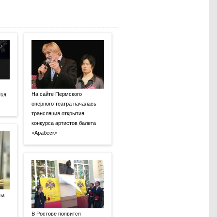
На сайте Пермского
тся
оперного театра началась
трансляция открытия
конкурса артистов балета
«Арабеск»
ла
В Ростове появится