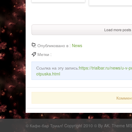
Load more posts
Опубликовано в :
News
Метки :
Ссылка на эту запись:
https://trialbar.ru/news/u-v
otpuska.html
Коммен
©
Кафе-бар Триал!
Copyright 2010 © By AK. Theme M