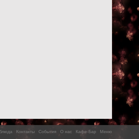
блюда
Контакты
События
О нас
Кафе-Бар
Меню