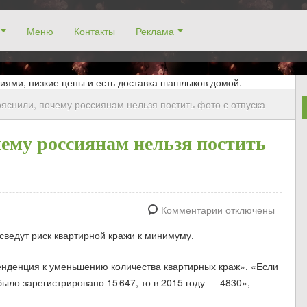
Меню
Контакты
Реклама
окосино, заказ столика. Работаем без выходных! Низкие цены!
иями, низкие цены и есть доставка шашлыков домой.
ояснили, почему россиянам нельзя постить фото с отпуска
чему россиянам нельзя постить
Комментарии отключены
сведут риск квартирной кражи к минимуму.
тенденция к уменьшению количества квартирных краж». «Если
ло зарегистрировано 15 647, то в 2015 году — 4830», —