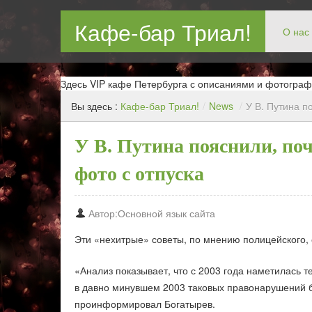
Кафе-бар Триал!
О нас
Бар в Новокосин, кафе в Новокосино, ресторан в Нов
Здесь VIP кафе Петербурга с описаниями и фотограф
Вы здесь :
Кафе-бар Триал!
/
News
/
У В. Путина п
У В. Путина пояснили, по
фото с отпуска
Автор:Основной язык сайта
Эти «нехитрые» советы, по мнению полицейского, 
«Анализ показывает, что с 2003 года наметилась 
в давно минувшем 2003 таковых правонарушений бы
проинформировал Богатырев.