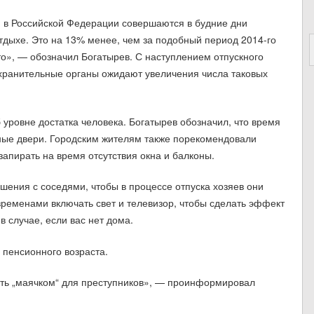
и в Российской Федерации совершаются в будние дни
отдыхе. Это на 13% менее, чем за подобный период 2014-го
о», — обозначил Богатырев. С наступлением отпускного
хранительные органы ожидают увеличения числа таковых
уровне достатка человека. Богатырев обозначил, что время
ные двери. Городским жителям также порекомендовали
апирать на время отсутствия окна и балконы.
ения с соседями, чтобы в процессе отпуска хозяев они
 временами включать свет и телевизор, чтобы сделать эффект
в случае, если вас нет дома.
пенсионного возраста.
ть „маячком“ для преступников», — проинформировал