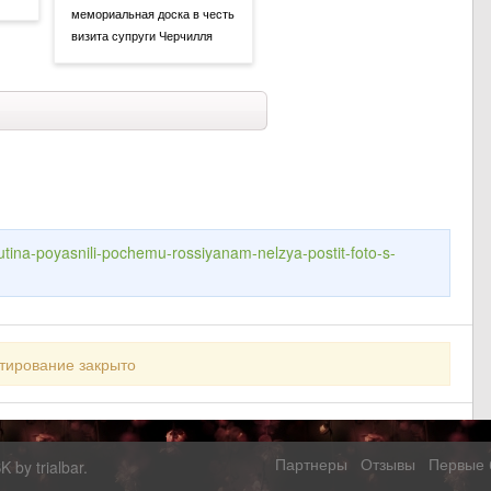
мемориальная доска в честь
визита супруги Черчилля
-putina-poyasnili-pochemu-rossiyanam-nelzya-postit-foto-s-
тирование закрыто
Партнеры
Отзывы
Первые 
SK by
trialbar
.