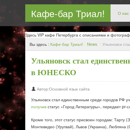
Кафе-бар Триал!
О нас
Бар в Новокосин, кафе в Новокосино, ресторан в Нов
Здесь VIP кафе Петербурга с описаниями и фотограф
Вы здесь :
Кафе-бар Триал!
/
News
/
Ульяновск ст
Ульяновск стал единстве
в ЮНЕСКО
Автор:Основной язык сайта
Ульяновск стал единственным среди городов РФ у
получив
статус «Город Литературы», передает pr-
Кроме того, этот статус присвоен городам: Тарту (
Монтевидео (Уругвай), Львов (Украина), Любляна (