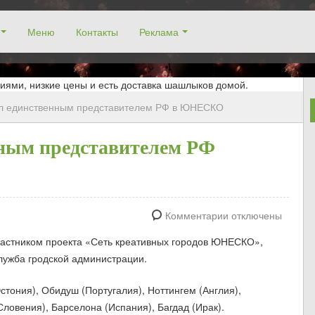
Меню
Контакты
Реклама
окосино, заказ столика. Работаем без выходных! Низкие цены!
иями, низкие цены и есть доставка шашлыков домой.
ал единственным представителем РФ в ЮНЕСКО
нным представителем РФ
Комментарии отключены
частником проекта «Сеть креативных городов ЮНЕСКО»,
служба гродской администрации.
Эстония), Обидуш (Португалия), Ноттингем (Англия),
Словения), Барселона (Испания), Багдад (Ирак).