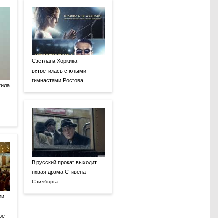
Светлана Хоркина
встретилась с юными
гимнастами Ростова
тила
В русский прокат выходит
новая драма Стивена
Спилберга
ли
ре