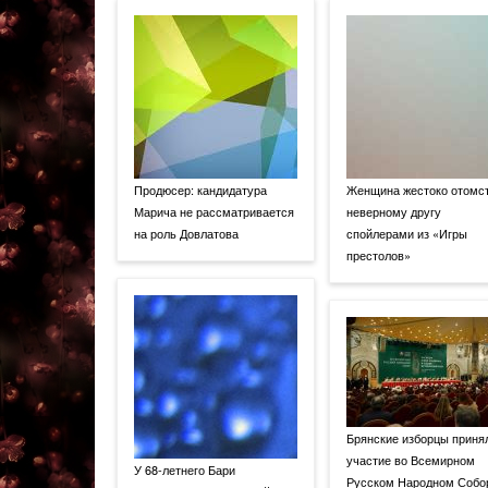
Продюсер: кандидатура
Женщина жестоко отомс
Марича не рассматривается
неверному другу
на роль Довлатова
спойлерами из «Игры
престолов»
Брянские изборцы приня
участие во Всемирном
У 68-летнего Бари
Русском Народном Собо