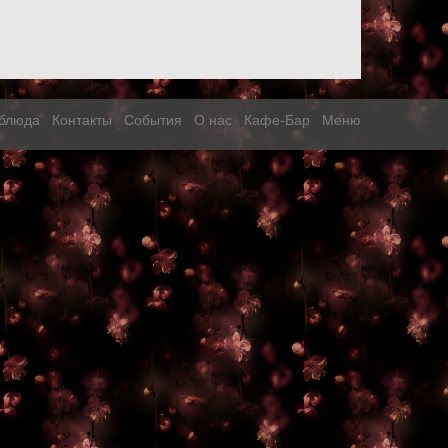
блюда
Контакты
События
О нас
Кафе-Бар
Меню