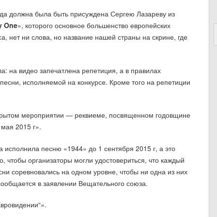
еда должна была быть присуждена Сергею Лазареву из
y One
», которого основное большенство европейских
, нет ни слова, но название нашей страны на скрине, где
а: на видео запечатлена репетиция, а в правилах
песни, исполняемой на конкурсе. Кроме того на репетиции
крытом мероприятии — реквиеме, посвященном годовщине
мая 2015 г».
 исполнила песню «1944» до 1 сентября 2015 г, а это
, чтобы организаторы могли удостовериться, что каждый
есни соревновались на одном уровне, чтобы ни одна из них
сообщается в заявлении Вещательного союза.
Евровидении“».