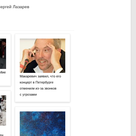
 Мие
Макаревич заявил, что его
концерт в Петербурге
отменили из-за звонков
с угрозами
ен