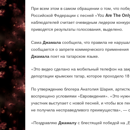
При всем этом в самом обращении о том, что поб
Российской Федерации с песней «You
Are The Onl
наблюдателей считает очевидным лидером конкурса
приводятся результаты голосования, выделено.
Сама
Джамала
сообщила, что правила не нарушал
сообщается о запрете коммерческого применения 
Джамала
поет на татарском языке.
«Это видео сделано на мобильный телефон на за
депортации крымских татар, которое проходило 18 
По утверждению блогера Анатолия Шария, артистка
воспрещено условиями «Евровидения». «Это нужно
участник выступает с новой песней, и чтобы все п
не получила несправедливого преимущества», — 
«Поздравляю
Джамалу
с блестящей победой на „