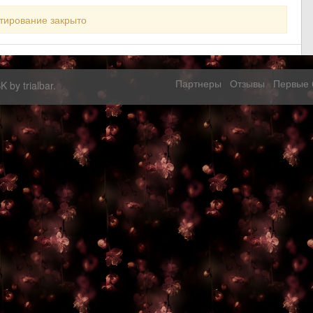
тирование закрыто
Партнеры
Отзывы
Первые 
SK by
trialbar
.