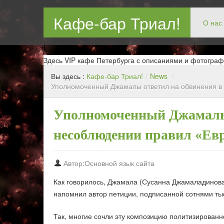
Кафе-бар Триал!
О нас
Бар в Новокосин, кафе в Новокосино, ресторан в Нов
Здесь VIP кафе Петербурга с описаниями и фотограф
Вы здесь :
Кафе-бар Триал!
/
News
/
Уполномоченный Джамалы ответил на обвинения в
Уполномоченный Джамалы 
несоблюдении правил «Ев
Автор:Основной язык сайта
Как говорилось, Джамала (Сусанна Джамаладинова
напомнил автор петиции, подписанной сотнями тыс
Так, многие сочли эту композицию политизированно