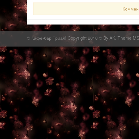
Коммен
©
Кафе-бар Триал!
Copyright 2010 © By AK. Theme M