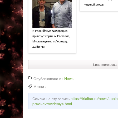
ледяной дождь
В Российскую Федерацию
привезут картины Рафаэля,
Микеланджело и Леонардо
да Винчи
Load more posts
Опубликовано в :
News
Метки :
Ссылка на эту запись:
https://trialbar.ru/news/upo
pravil-evrovideniya.html