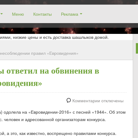
Меню
Контакты
Реклама
окосино, заказ столика. Работаем без выходных! Низкие цены!
иями, низкие цены и есть доставка шашлыков домой.
 несоблюдении правил «Евровидения»
ответил на обвинения в
ровидения»
Комментарии отключены
) одолела на «Евровидении-2016» с песней «1944». Об этом
. человек и адресованной организаторам конкурса.
й, а это, как известно, воспрещено правилами конкурса.