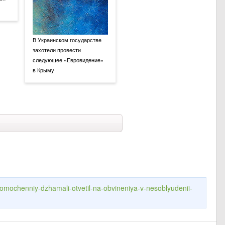
В Украинском государстве
захотели провести
следующее «Евровидение»
в Крыму
lnomochenniy-dzhamali-otvetil-na-obvineniya-v-nesoblyudenii-