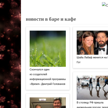
новости в баре и кафе
Шайа Лабаф женится на
Гот
Скончался один
из создателей
информационной программы
«Время» Дмитрий Голованов
В столицу РФ пришла
аномальная погода: реал