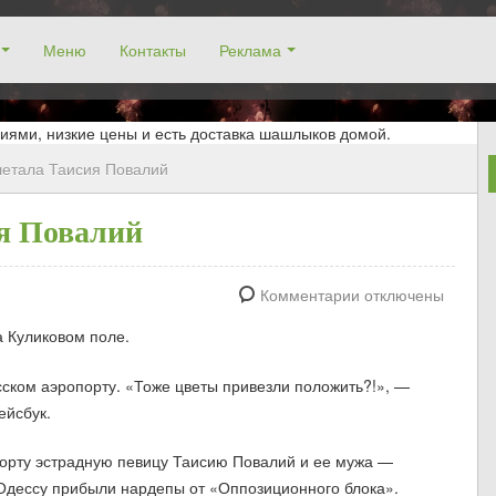
Меню
Контакты
Реклама
окосино, заказ столика. Работаем без выходных! Низкие цены!
иями, низкие цены и есть доставка шашлыков домой.
летала Таисия Повалий
ия Повалий
Комментарии отключены
а Куликовом поле.
есском аэропорту. «Тоже цветы привезли положить?!», —
ейсбук.
орту эстрадную певицу Таисию Повалий и ее мужа —
 Одессу прибыли нардепы от «Оппозиционного блока».