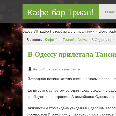
Кафе-бар Триал!
О нас
Бар в Новокосин, кафе в Новокосино, ресторан в Нов
Здесь VIP кафе Петербурга с описаниями и фотограф
Вы здесь :
Кафе-бар Триал!
/
News
/
В Одессу при
В Одессу прилетала Таис
Автор:Основной язык сайта
Эстрадная певица хотела спеть несколько песен н
Ее вместе с супругом сегодня также увидели в од
сообщается на странице Автомайдана Одессы в ф
Активисты Автомайдана увидели в Одесском аэроп
продюсера Игоря Лихуту. Как говорилось ранее, в