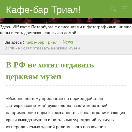
Кафе-бар Триал!
Поиск
О нас
Здесь VIP кафе Петербурга с описаниями и фотографиями, низкие
цены и есть доставка шашлыков домой.
Меню
Вы здесь :
Кафе-бар Триал!
/
News
/
В РФ не хотят отдавать церквям музеи
Контакты
Реклама
В РФ не хотят отдавать
церквям музеи
«Именно поэтому предлагаю на период действия
„антикризисных мер“ руководства ввести мораторий
на применение норм из названного закона, ограничивающих
сроки вывода музеев и остальных учреждений культуры
из передаваемых зданий религиозного назначения