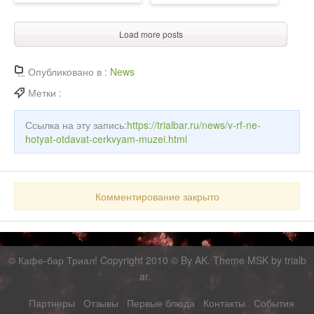
Load more posts
Опубликовано в :
News
Метки :
Ссылка на эту запись:
https://trialbar.ru/news/v-rf-ne-
hotyat-otdavat-cerkvyam-muzei.html
Комментирование закрыто
©
Кафе-бар Триал!
Copyright 2010 © By AK. Theme MSK by
trialb
ar
.
Партнеры
Отзывы
Первые блюда
Контакты
События