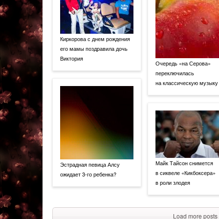
Киркорова с днем рождения
его мамы поздравила дочь
Виктория
Очередь «на Серова»
переключилась
на классическую музыку
Майк Тайсон снимется
Эстрадная певица Алсу
в сиквеле «Кикбоксера»
ожидает 3-го ребенка?
в роли злодея
Load more posts