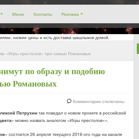
Меню
Контакты
Реклама
окосино, заказ столика. Работаем без выходных! Низкие цены!
иями, низкие цены и есть доставка шашлыков домой.
бию «Игры престолов» про семью Романовых
нимут по образу и подобию
мью Романовых
Комментарии отключены
лексей Петрухин
так поведал о новом проекте в российской
цвета
» можно назвать аналогом «Игры престолов«».
ов
» состоится 26 апреля текущего 2016-ого года на канале