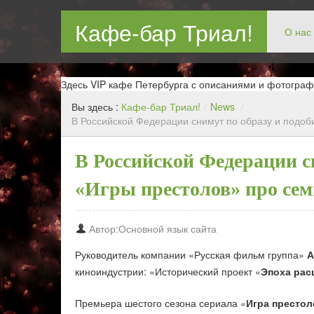
Кафе-бар Триал!
О нас
Бар в Новокосин, кафе в Новокосино, ресторан в Нов
Здесь VIP кафе Петербурга с описаниями и фотограф
Вы здесь :
Кафе-бар Триал!
/
News
/
В Российской Федерации снимут по образу и подо
В Российской Федерации с
«Игры престолов» про се
Автор:Основной язык сайта
Руководитель компании «Русская фильм группа»
А
киноиндустрии: «Исторический проект «
Эпоха рас
Премьера шестого сезона сериала «
Игра престол