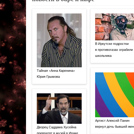
В Иркутске подростки
в противогазах ограбили
школьника
Тайная «Анна Каренина»
Юрия Грымова
Артист Алексей Панин
вернул дочь бывшей жен
Дворец Саддама Хусейна
превратят в музей в Ираке