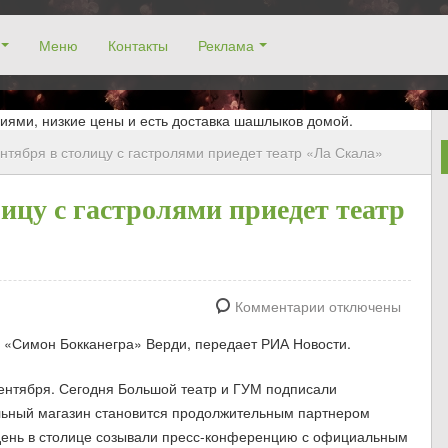
Меню
Контакты
Реклама
окосино, заказ столика. Работаем без выходных! Низкие цены!
иями, низкие цены и есть доставка шашлыков домой.
нтября в столицу с гастролями приедет театр «Ла Скала»
лицу с гастролями приедет театр
Комментарии отключены
 «Симон Бокканегра» Верди, передает РИА Новости.
 сентября. Сегодня Большой театр и ГУМ подписали
льный магазин становится продолжительным партнером
лдень в столице созывали пресс-конференцию с официальным