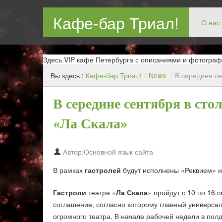
Кафе-бар Триал!
О нас
Бар в Новокосин, кафе в Новокосино, ресторан в Нов
Здесь VIP кафе Петербурга с описаниями и фотограф
Вы здесь :
Кафе-бар Триал!
/
News
/
В середине се
В середине сентября в сто
«Ла Скала»
Автор:Основной язык сайта
В рамках
гастролей
будут исполнены «Реквием» и
Гастроли
театра «
Ла Скала
» пройдут с 10 по 16
соглашение, согласно которому главный универса
огромного театра. В начале рабочей недели в по