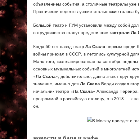
объявлением события, а столичные театралы уже в 
Практически неделю лучшие итальянские голоса бу
Большой театр и ГУМ установили между собой долг
сотрудничества станут предстоящие
гастроли
Ла 
Когда 50 лет назад театр
Ла Скала
первым среди б
войны приехал в СССР, в летопись культурной ди
Мало того, «запланированная на сентябрь недель
основных музыкальных событий в многолетней ист
«
Ла Скала
», действительно, давно знают друг др
значение, именно для
Ла Скала
Верди создал втор
начальник театра «
Ла Скала
» Александр Перейра.
программой в российскую столицу, а в 2018 — к 
он.
новости в баре и кафе