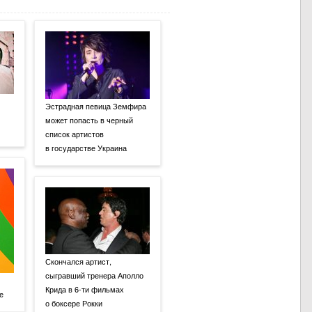
Эстрадная певица Земфира
может попасть в черный
список артистов
в государстве Украина
Скончался артист,
сыгравший тренера Аполло
Крида в 6-ти фильмах
е
о боксере Рокки