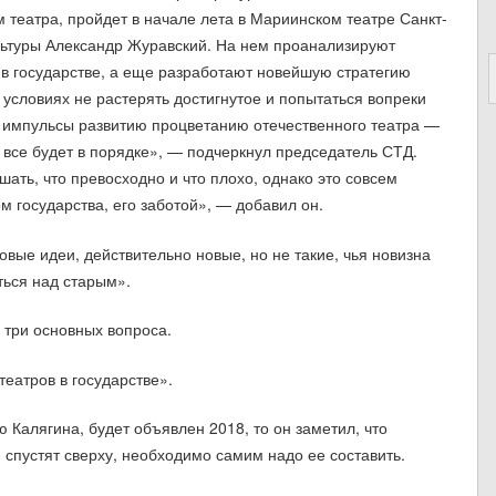
 театра, пройдет в начале лета в Мариинском театре Санкт-
льтуры Александр Журавский. На нем проанализируют
 в государстве, а еще разработают новейшую стратегию
 условиях не растерять достигнутое и попытаться вопреки
е импульсы развитию процветанию отечественного театра —
о все будет в порядке», — подчеркнул председатель СТД.
ать, что превосходно и что плохо, однако это совсем
м государства, его заботой», — добавил он.
овые идеи, действительно новые, но не такие, чья новизна
ться над старым».
 три основных вопроса.
еатров в государстве».
ю Калягина, будет объявлен 2018, то он заметил, что
 спустят сверху, необходимо самим надо ее составить.