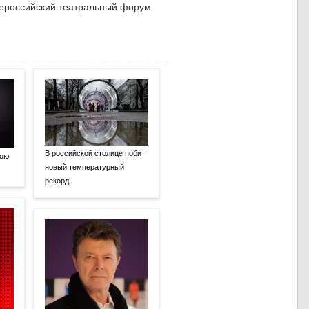
В российской столице побит
вою
новый температурный
рекорд