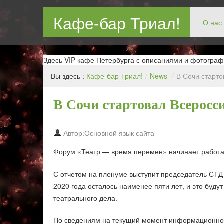
Кафе-бар Триал!
О нас
Бар в Новокосин, кафе в Новокосино, ресторан в Нов
Здесь VIP кафе Петербурга с описаниями и фотограф
Вы здесь :
Кафе-бар Триал!
/
News
/
В Сочи старт
В Сочи стартовал Всерос
Автор:Основной язык сайта
Форум «Театр — время перемен» начинает работат
С отчетом на пленуме выступит председатель СТ
2020 года осталось наименее пяти лет, и это будут
театрального дела.
По сведениям на текущий момент информационно 