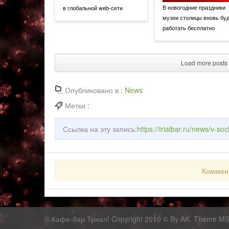
В новогодние праздники
в глобальной web-сети
музеи столицы вновь бу
работать бесплатно
Load more posts
Опубликовано в :
News
Метки :
Ссылка на эту запись:
https://trialbar.ru/news/v-so
Коммен
©
Кафе-бар Триал!
Copyright 2010 © By AK. Theme M