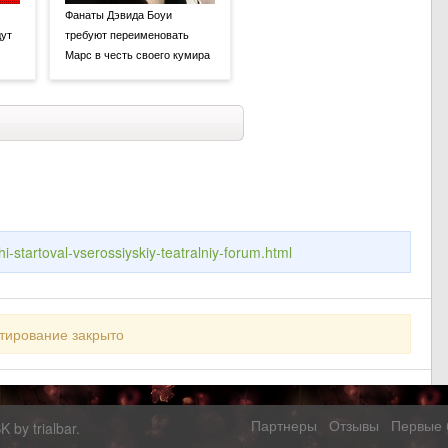
Фанаты Дэвида Боуи
дут
требуют переименовать
Марс в честь своего кумира
chi-startoval-vserossiyskiy-teatralniy-forum.html
тирование закрыто
Партнеры
Отзывы
Первые 
SK by
trialbar
.