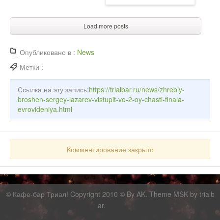
Load more posts
Опубликовано в :
News
Метки :
Ссылка на эту запись:
https://trialbar.ru/news/zhrebiy-
broshen-sergey-lazarev-vistupit-vo-2-oy-chasti-finala-
evrovideniya.html
Комментирование закрыто
©
Кафе-бар Триал!
Copyright 2010 © By AK. Theme MSK by
trialb
ar
.