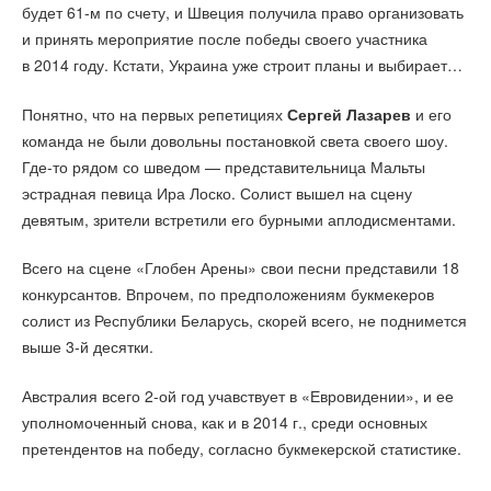
будет 61-м по счету, и Швеция получила право организовать
и принять мероприятие после победы своего участника
в 2014 году. Кстати, Украина уже строит планы и выбирает…
Понятно, что на первых репетициях
Сергей Лазарев
и его
команда не были довольны постановкой света своего шоу.
Где-то рядом со шведом — представительница Мальты
эстрадная певица Ира Лоско. Солист вышел на сцену
девятым, зрители встретили его бурными аплодисментами.
Всего на сцене «Глобен Арены» свои песни представили 18
конкурсантов. Впрочем, по предположениям букмекеров
солист из Республики Беларусь, скорей всего, не поднимется
выше 3-й десятки.
Австралия всего 2-ой год учавствует в «Евровидении», и ее
уполномоченный снова, как и в 2014 г., среди основных
претендентов на победу, согласно букмекерской статистике.