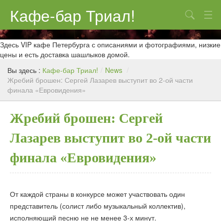
Кафе-бар Триал!
Поиск
О нас
Здесь VIP кафе Петербурга с описаниями и фотографиями, низкие
цены и есть доставка шашлыков домой.
Меню
Вы здесь :
Кафе-бар Триал!
/
News
/
Жребий брошен: Сергей Лазарев выступит во 2-ой части
Контакты
финала «Евровидения»
Реклама
Жребий брошен: Сергей
Лазарев выступит во 2-ой части
финала «Евровидения»
От каждой страны в конкурсе может участвовать один
представитель (солист либо музыкальный коллектив),
исполняющий песню не не менее 3-х минут.