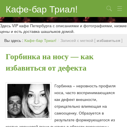
Кафе-бар Триал!
Поиск
О нас
Здесь VIP кафе Петербурга с описаниями и фотографиями, низкие
цены и есть доставка шашлыков домой.
Меню
Вы здесь :
Кафе-бар Триал!
/
Записей с меткой [
избавиться
]
Контакты
Горбинка на носу — как
Реклама
избавиться от дефекта
Горбинка – неровность профиля
носа, часто воспринимающаяся
как дефект внешности,
отрицательно влияющая на
самооценку. Образуется в
результате формирующегося из
костно-хрящевой ткани выступа в области переносицы.