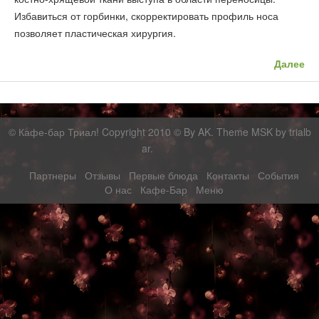
Избавиться от горбинки, скорректировать профиль носа
позволяет пластическая хирургия.
Далее
©
Кафе-бар Триал!
Copyright 2010 © By AK. Theme MSK by
trialb
ar
.
Партнеры
Отзывы
Первые блюда
Контакты
События
О нас
Кафе-Бар
Меню